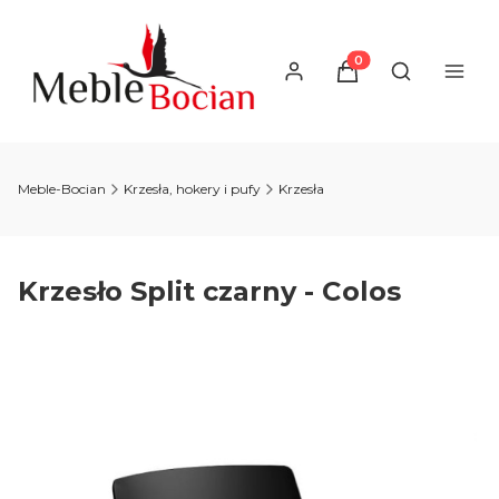
Produkty w koszyku
Otwórz wysz
Meble-Bocian
Krzesła, hokery i pufy
Krzesła
Krzesło Split czarny - Colos