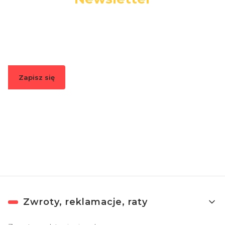
Podaj swój adres e-mail, jeżeli chcesz otrzymywać
informacje o nowościach i promocjach.
Zapisz się
Zapisując się, akceptujesz nasz
Regulamin
(w zakresie dotyczącym
Newslettera). Przetwarzanie danych odbywa się zgodnie z
Polityką
prywatności
.
Linki w stopce
Zwroty, reklamacje, raty