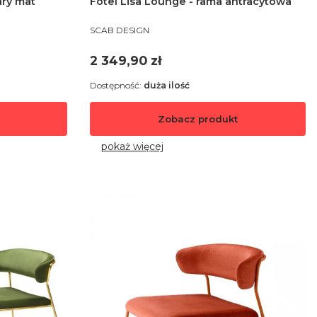
ary mat
Fotel Lisa Lounge - rama antracytowa
PRODUCENT
SCAB DESIGN
Cena
2 349,90 zł
Dostępność:
duża ilość
Zobacz produkt
pokaż więcej