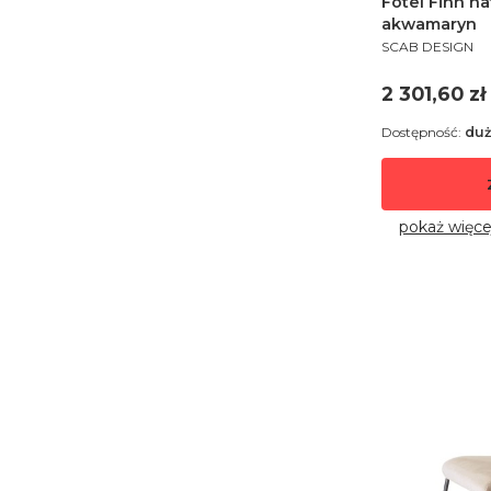
Fotel Finn n
akwamaryn
PRODUCENT
SCAB DESIGN
Cena
2 301,60 zł
Dostępność:
duż
pokaż więce