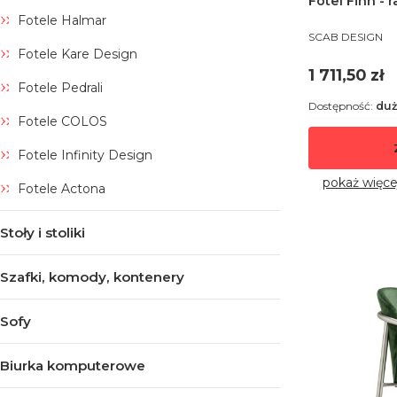
Fotel Finn -
Fotele Halmar
PRODUCENT
SCAB DESIGN
Fotele Kare Design
Cena
1 711,50 zł
Fotele Pedrali
Dostępność:
duż
Fotele COLOS
Fotele Infinity Design
pokaż więce
Fotele Actona
Stoły i stoliki
Szafki, komody, kontenery
Sofy
Biurka komputerowe