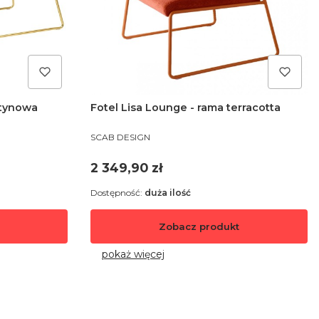
atynowa
Fotel Lisa Lounge - rama terracotta
PRODUCENT
SCAB DESIGN
Cena
2 349,90 zł
Dostępność:
duża ilość
Zobacz produkt
pokaż więcej