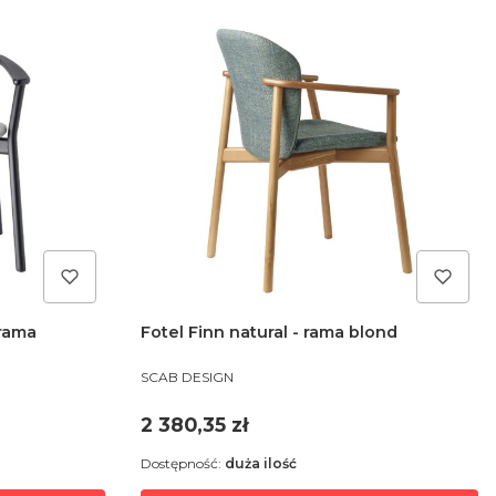
 rama
Fotel Finn natural - rama blond
PRODUCENT
SCAB DESIGN
Cena
2 380,35 zł
Dostępność:
duża ilość