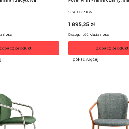
 rama antracytowa
Fotel Finn - rama czarny, m
PRODUCENT
SCAB DESIGN
Cena
1 895,25 zł
a ilość
Dostępność:
duża ilość
Zobacz produkt
Zobacz produkt
j
pokaż więcej