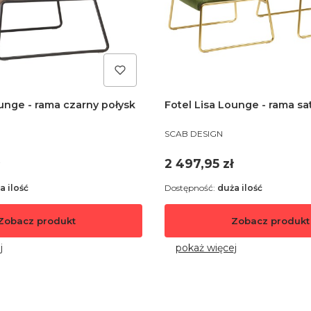
ounge - rama czarny połysk
Fotel Lisa Lounge - rama s
PRODUCENT
SCAB DESIGN
Cena
2 497,95 zł
a ilość
Dostępność:
duża ilość
Zobacz produkt
Zobacz produkt
j
pokaż więcej