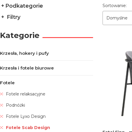
Lista pro
Podkategorie
Sortowanie:
Filtry
Domyślne
Koniec filtrów
Kategorie
Krzesła, hokery i pufy
Krzesła i fotele biurowe
Fotele
Fotele relaksacyjne
Podnóżki
Fotele Lyxo Design
Fotele Scab Design