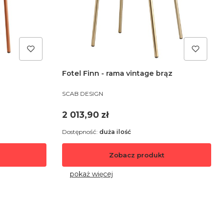
Fotel Finn - rama vintage brąz
PRODUCENT
SCAB DESIGN
Cena
2 013,90 zł
Dostępność:
duża ilość
Zobacz produkt
pokaż więcej