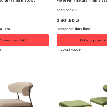
atural - rama matowy
Fotel Finn natural - rama sz
PRODUCENT
SCAB DESIGN
Cena
2 301,60 zł
a ilość
Dostępność:
duża ilość
Zobacz produkt
Zobacz produkt
j
pokaż więcej