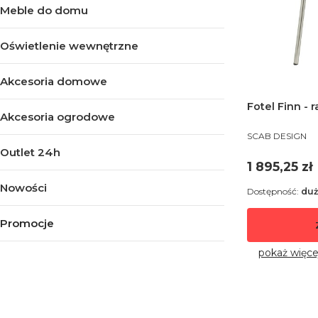
Meble do domu
Oświetlenie wewnętrzne
Akcesoria domowe
Fotel Finn - 
Akcesoria ogrodowe
PRODUCENT
SCAB DESIGN
Outlet 24h
Cena
1 895,25 zł
Nowości
Dostępność:
duż
Promocje
Koniec menu
pokaż więce