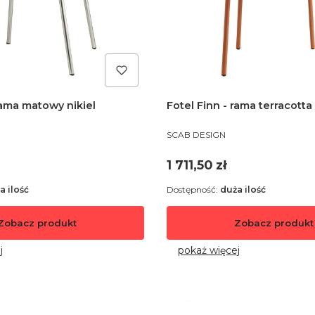
rama matowy nikiel
Fotel Finn - rama terracotta
PRODUCENT
SCAB DESIGN
Cena
1 711,50 zł
a ilość
Dostępność:
duża ilość
Zobacz produkt
Zobacz produkt
j
pokaż więcej