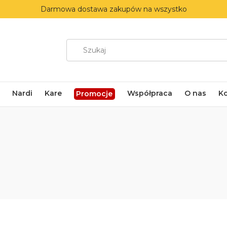
Darmowa dostawa zakupów na wszystko
Nardi
Kare
Współpraca
O nas
K
Promocje