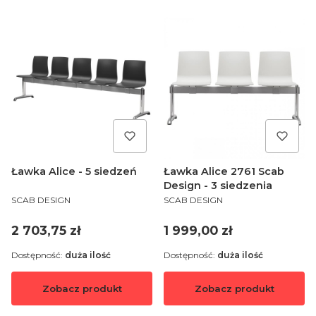
Ławka Alice - 5 siedzeń
Ławka Alice 2761 Scab
Design - 3 siedzenia
PRODUCENT
PRODUCENT
SCAB DESIGN
SCAB DESIGN
Cena
Cena
2 703,75 zł
1 999,00 zł
Dostępność:
duża ilość
Dostępność:
duża ilość
Zobacz produkt
Zobacz produkt