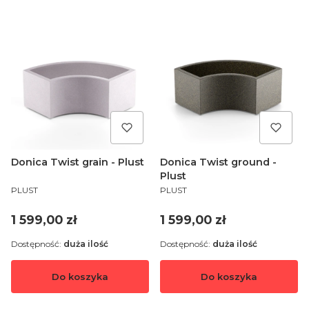
Donica Twist grain - Plust
Donica Twist ground -
Plust
PRODUCENT
PRODUCENT
PLUST
PLUST
Cena
Cena
1 599,00 zł
1 599,00 zł
Dostępność:
duża ilość
Dostępność:
duża ilość
Do koszyka
Do koszyka