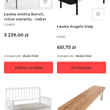
Ławka Amitha Bench,
różne warianty - Gaber
PRODUCENT
GABER
Ławka Angelo biały
Cena
3 239,00 zł
PRODUCENT
KARE
Cena
651,75 zł
Dostępność:
duża ilość
Dostępność:
duża ilość
Zobacz produkt
Do koszyka