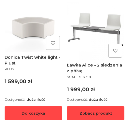
Donica Twist white light -
Plust
Ławka Alice - 2 siedzenia
PRODUCENT
PLUST
z półką
PRODUCENT
SCAB DESIGN
Cena
1 599,00 zł
Cena
1 999,00 zł
Dostępność:
duża ilość
Dostępność:
duża ilość
Do koszyka
Zobacz produkt