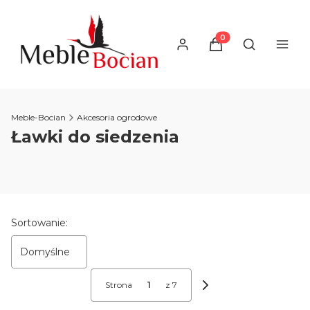
Produkty w koszyku
Otwórz wysz
Meble-Bocian
Akcesoria ogrodowe
Ławki do siedzenia
Lista produktów
Sortowanie:
Domyślne
Strona
z 7
Następne produkty