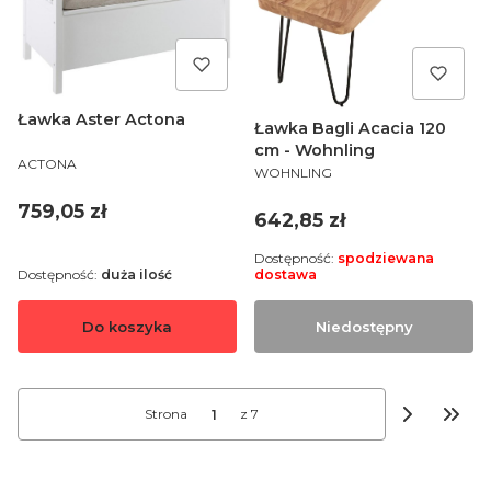
Ławka Aster Actona
Ławka Bagli Acacia 120
cm - Wohnling
PRODUCENT
ACTONA
PRODUCENT
WOHNLING
Cena
759,05 zł
Cena
642,85 zł
Dostępność:
spodziewana
Dostępność:
duża ilość
dostawa
Do koszyka
Niedostępny
Strona
z 7
Przej