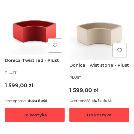
Donica Twist red - Plust
Donica Twist stone - Plust
PRODUCENT
PLUST
PRODUCENT
PLUST
Cena
1 599,00 zł
Cena
1 599,00 zł
Dostępność:
duża ilość
Dostępność:
duża ilość
Do koszyka
Do koszyka