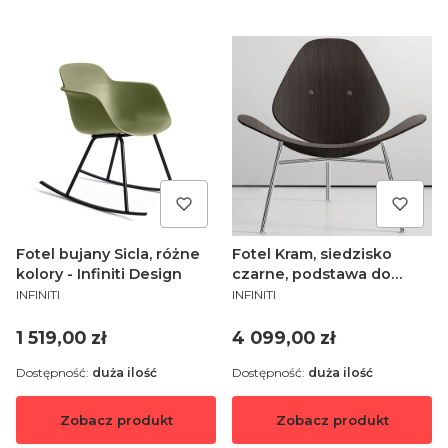
Fotel bujany Sicla, różne
Fotel Kram, siedzisko
kolory - Infiniti Design
czarne, podstawa do
PRODUCENT
PRODUCENT
wyboru - Infiniti Design
INFINITI
INFINITI
Cena
Cena
1 519,00 zł
4 099,00 zł
Dostępność:
duża ilość
Dostępność:
duża ilość
Zobacz produkt
Zobacz produkt