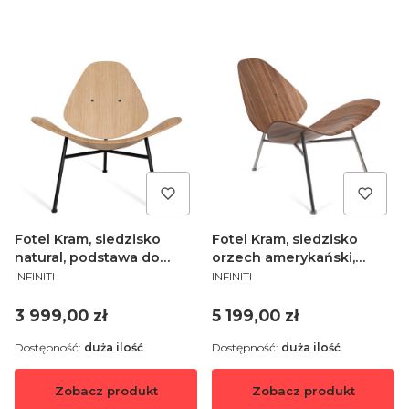
Fotel Kram, siedzisko
Fotel Kram, siedzisko
natural, podstawa do
orzech amerykański,
PRODUCENT
PRODUCENT
wyboru - Infiniti Design
podstawa do wyboru -
INFINITI
INFINITI
Infiniti Design
Cena
Cena
3 999,00 zł
5 199,00 zł
Dostępność:
duża ilość
Dostępność:
duża ilość
Zobacz produkt
Zobacz produkt