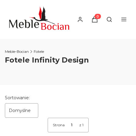
Produkty w koszyku
Otwórz wysz
Meble-Bocian
Fotele
Fotele Infinity Design
Lista produktów
Sortowanie:
Domyślne
Strona
z 1