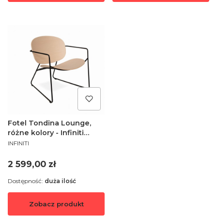
Fotel Tondina Lounge,
różne kolory - Infiniti
PRODUCENT
Design
INFINITI
Cena
2 599,00 zł
Dostępność:
duża ilość
Zobacz produkt