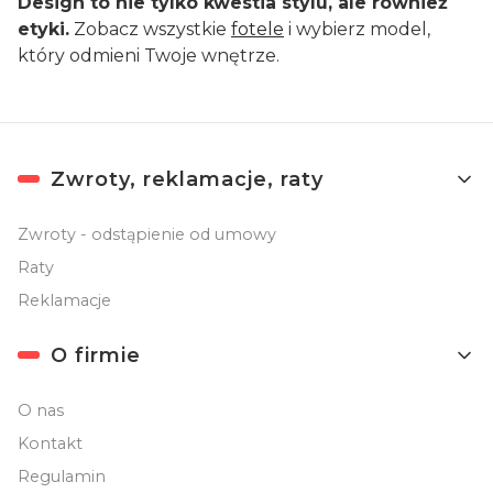
Design to nie tylko kwestia stylu, ale również
etyki.
Zobacz wszystkie
fotele
i wybierz model,
który odmieni Twoje wnętrze.
Linki w stopce
Zwroty, reklamacje, raty
Zwroty - odstąpienie od umowy
Raty
Reklamacje
O firmie
O nas
Kontakt
Regulamin