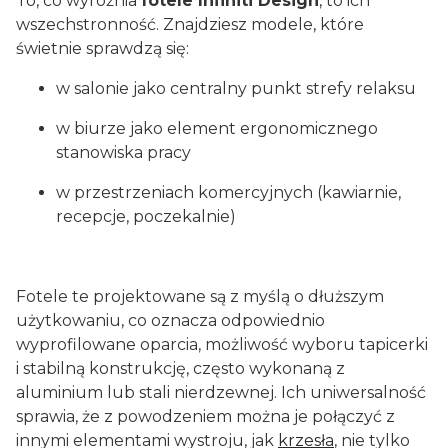
To, co wyróżnia
fotele Infiniti Design
, to ich
wszechstronność. Znajdziesz modele, które
świetnie sprawdzą się:
w salonie jako centralny punkt strefy relaksu
w biurze jako element ergonomicznego
stanowiska pracy
w przestrzeniach komercyjnych (kawiarnie,
recepcje, poczekalnie)
Fotele te projektowane są z myślą o dłuższym
użytkowaniu, co oznacza odpowiednio
wyprofilowane oparcia, możliwość wyboru tapicerki
i stabilną konstrukcję, często wykonaną z
aluminium lub stali nierdzewnej. Ich uniwersalność
sprawia, że z powodzeniem można je połączyć z
innymi elementami wystroju, jak
krzesła
, nie tylko