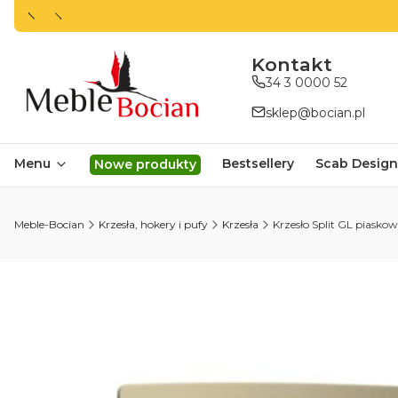
ㅤㅤㅤㅤㅤㅤㅤㅤKontakt
34 3 0000 52
sklep@bocian.pl
Menu
Bestsellery
Scab Design
Nowe produkty
Meble-Bocian
Krzesła, hokery i pufy
Krzesła
Krzesło Split GL piaskow