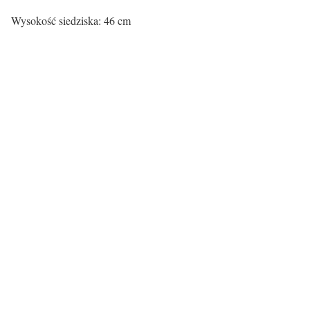
Wysokość siedziska: 46 cm
Kolor siedziska:
Kolor siedziska
beżowy
Rodzaj nóg:
Rodzaj nóg
drewniane
Certyfikaty i ostrzeżenie bezpieczeństw
Producent: