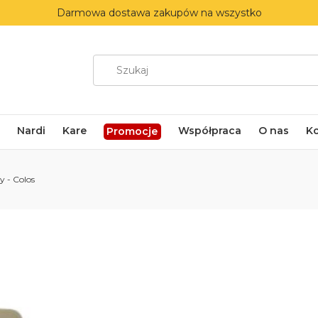
Darmowa dostawa zakupów na wszystko
Nardi
Kare
Współpraca
O nas
K
Promocje
y - Colos