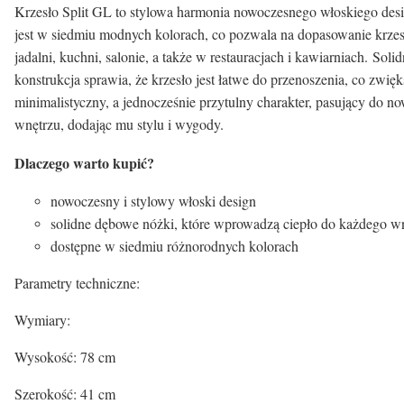
Krzesło Split GL to stylowa harmonia nowoczesnego włoskiego design
jest w siedmiu modnych kolorach, co pozwala na dopasowanie krzesł
jadalni, kuchni, salonie, a także w restauracjach i kawiarniach. S
konstrukcja sprawia, że krzesło jest łatwe do przenoszenia, co zwi
minimalistyczny, a jednocześnie przytulny charakter, pasujący do n
wnętrzu, dodając mu stylu i wygody.
Dlaczego warto kupić?
nowoczesny i stylowy włoski design
solidne dębowe nóżki, które wprowadzą ciepło do każdego w
dostępne w siedmiu różnorodnych kolorach
Parametry techniczne:
Wymiary:
Wysokość: 78 cm
Szerokość: 41 cm