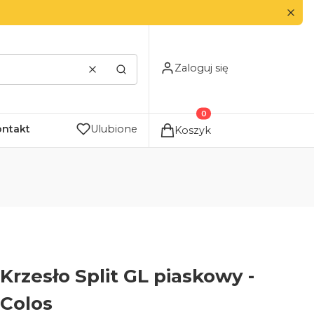
Zaloguj się
Wyczyść
Szukaj
Produkty w koszyku: 0. Zo
ontakt
Ulubione
Koszyk
Krzesło Split GL piaskowy -
Colos