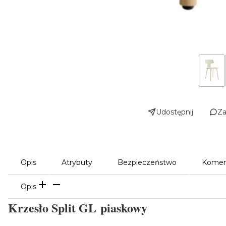
Udostępnij
Za
Opis
Atrybuty
Bezpieczeństwo
Komen
Opis
Krzesło Split GL piaskowy