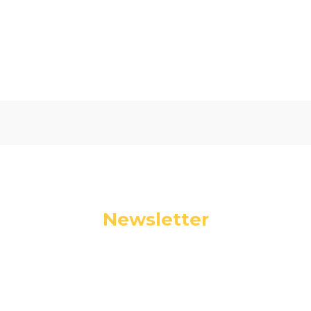
Oceń i opisz
0.00
Liczba ocen: 0
Newsletter
Podaj swój adres e-mail, jeżeli chcesz otrzymywać
informacje o nowościach i promocjach.