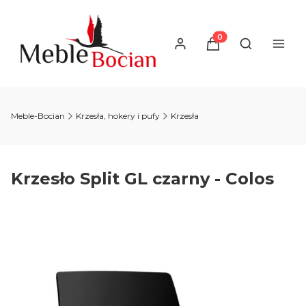
Produkty w koszyku
Otwórz wysz
Meble-Bocian
Krzesła, hokery i pufy
Krzesła
Krzesło Split GL czarny - Colos