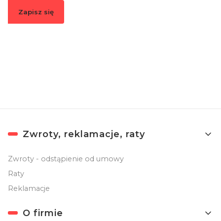
Zapisz się
Zapisując się, akceptujesz nasz
Regulamin
(w zakresie dotyczącym
Newslettera). Przetwarzanie danych odbywa się zgodnie z
Polityką
prywatności
.
Linki w stopce
Zwroty, reklamacje, raty
Zwroty - odstąpienie od umowy
Raty
Reklamacje
O firmie