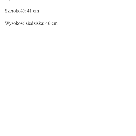
Szerokość: 41 cm
Wysokość siedziska: 46 cm
Kolor siedziska:
Kolor siedziska
Czarny
Rodzaj siedziska:
Materiał
Tworzywo sztuczne
Kolor nóg:
Kolor nóg
naturalne