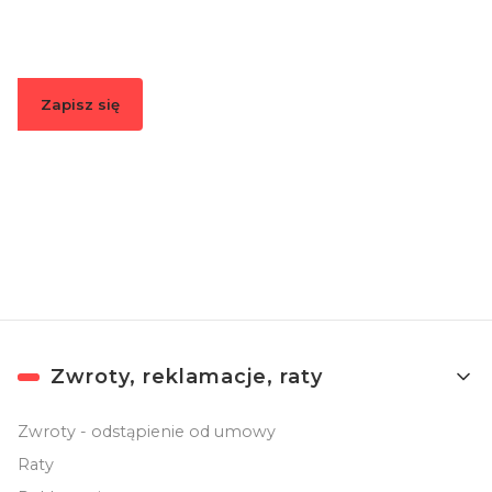
informacje o nowościach i promocjach.
Zapisz się
Zapisując się, akceptujesz nasz
Regulamin
(w zakresie dotyczącym
Newslettera). Przetwarzanie danych odbywa się zgodnie z
Polityką
prywatności
.
Linki w stopce
Zwroty, reklamacje, raty
Zwroty - odstąpienie od umowy
Raty