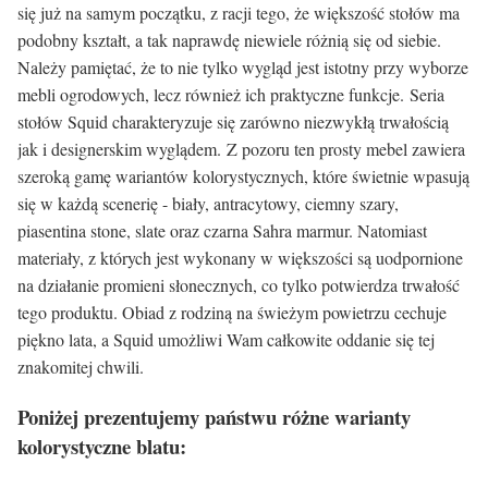
się już na samym początku, z racji tego, że większość stołów ma
podobny kształt, a tak naprawdę niewiele różnią się od siebie.
Należy pamiętać, że to nie tylko wygląd jest istotny przy wyborze
mebli ogrodowych, lecz również ich praktyczne funkcje. Seria
stołów Squid charakteryzuje się zarówno niezwykłą trwałością
jak i designerskim wyglądem. Z pozoru ten prosty mebel zawiera
szeroką gamę wariantów kolorystycznych, które świetnie wpasują
się w każdą scenerię - biały, antracytowy, ciemny szary,
piasentina stone, slate oraz czarna Sahra marmur. Natomiast
materiały, z których jest wykonany w większości są uodpornione
na działanie promieni słonecznych, co tylko potwierdza trwałość
tego produktu. Obiad z rodziną na świeżym powietrzu cechuje
piękno lata, a Squid umożliwi Wam całkowite oddanie się tej
znakomitej chwili.
Poniżej prezentujemy państwu różne warianty
kolorystyczne blatu: