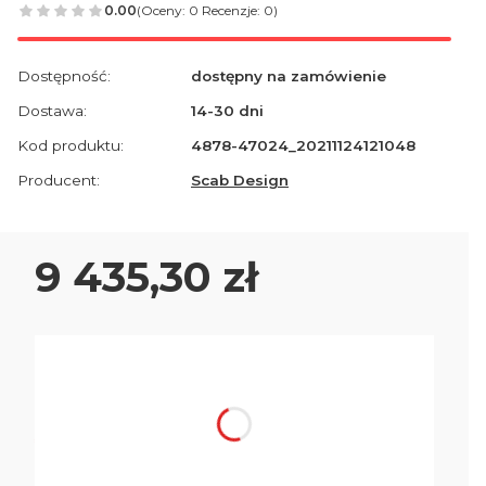
0.00
(Oceny: 0 Recenzje: 0)
Dostępność:
dostępny na zamówienie
Dostawa:
14-30 dni
Kod produktu:
4878-47024_20211124121048
Producent:
Scab Design
Cena
9 435,30 zł
Wybierz wariant produktu:
Poszczególne warianty mogą różnić się ceną
*
Kolorystyka blatów