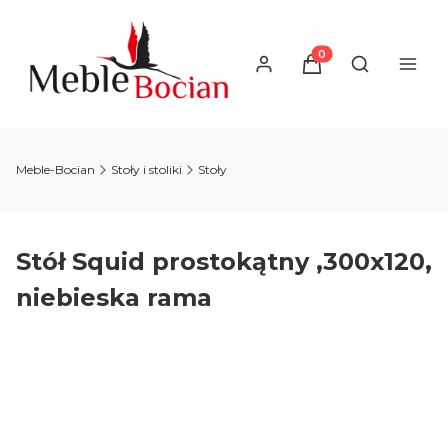
Produkty w koszyku
Otwórz wysz
Meble-Bocian
Stoły i stoliki
Stoły
Stół Squid prostokątny ,300x120,
niebieska rama