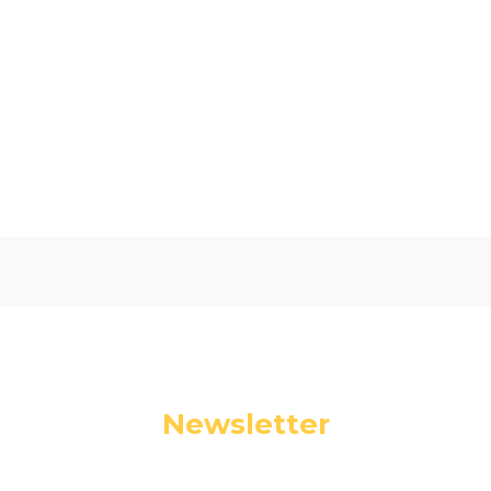
Oceń i opisz
0.00
Liczba ocen: 0
Newsletter
Podaj swój adres e-mail, jeżeli chcesz otrzymywać