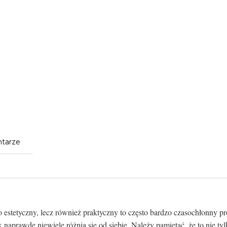
tarze
o estetyczny, lecz również praktyczny to często bardzo czasochłonny
ak naprawdę niewiele różnią się od siebie. Należy pamiętać, że to nie t