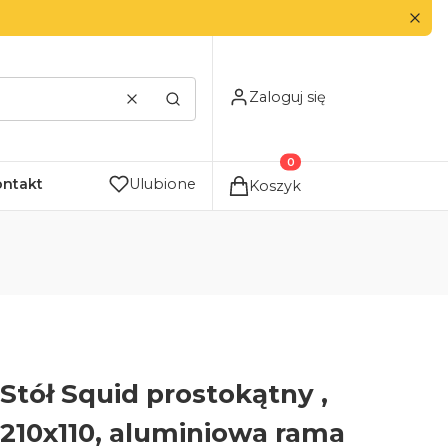
Zaloguj się
Wyczyść
Szukaj
Produkty w koszyku: 0. Zo
ontakt
Ulubione
Koszyk
Stół Squid prostokątny ,
210x110, aluminiowa rama