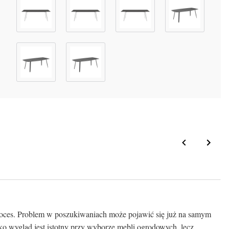
 proces. Problem w poszukiwaniach może pojawić się już na samym
ylko wygląd jest istotny przy wyborze mebli ogrodowych, lecz