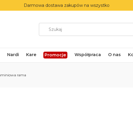
Darmowa dostawa zakupów na wszystko
Nardi
Kare
Współpraca
O nas
K
Promocje
aluminiowa rama