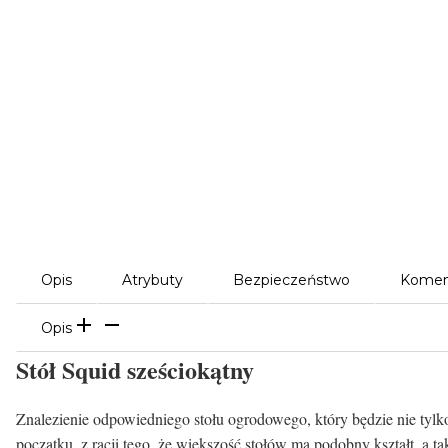
Opis
Atrybuty
Bezpieczeństwo
Komen
Opis
Stół Squid sześciokątny
Znalezienie odpowiedniego stołu ogrodowego, który będzie nie tylk
początku, z racji tego, że większość stołów ma podobny kształt, a t