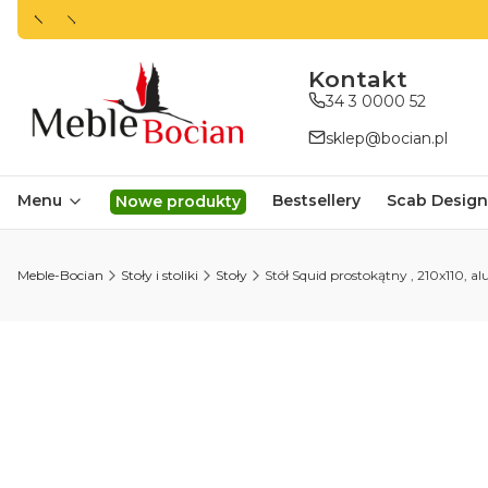
ㅤㅤㅤㅤㅤㅤㅤㅤKontakt
34 3 0000 52
sklep@bocian.pl
Menu
Bestsellery
Scab Design
Nowe produkty
Meble-Bocian
Stoły i stoliki
Stoły
Stół Squid prostokątny , 210x110, 