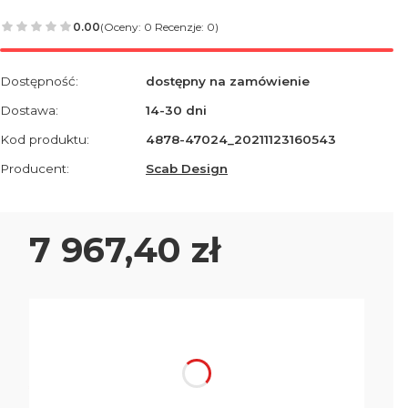
0.00
(Oceny: 0 Recenzje: 0)
Dostępność:
dostępny na zamówienie
Dostawa:
14-30 dni
Kod produktu:
4878-47024_20211123160543
Producent:
Scab Design
Cena
7 967,40 zł
Wybierz wariant produktu:
Poszczególne warianty mogą różnić się ceną
*
Kolorystyka blatów