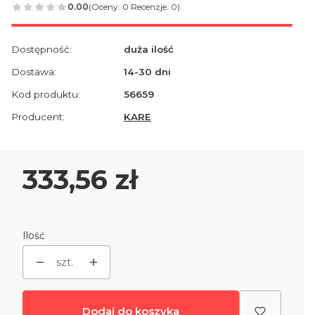
0.00
(Oceny: 0 Recenzje: 0)
Dostępność:
duża ilość
Dostawa:
14-30 dni
Kod produktu:
56659
Producent:
KARE
Cena
333,56 zł
Ilość
szt.
Dodaj do koszyka