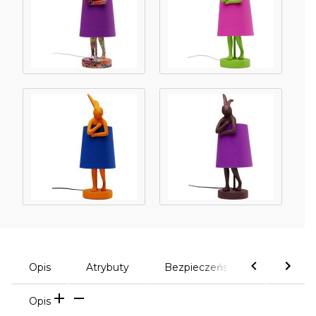
Opis
Atrybuty
Bezpieczeństwo
Komen
Opis