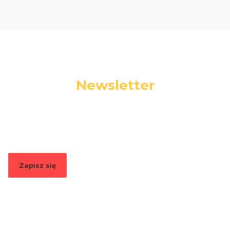
Newsletter
Podaj swój adres e-mail, jeżeli chcesz otrzymywać
informacje o nowościach i promocjach.
Zapisz się
Zapisując się, akceptujesz nasz
Regulamin
(w zakresie dotyczącym
Newslettera). Przetwarzanie danych odbywa się zgodnie z
Polityką
prywatności
.