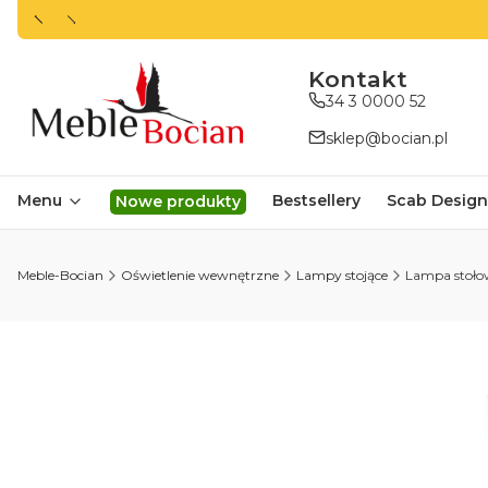
ㅤㅤㅤㅤㅤㅤㅤㅤKontakt
34 3 0000 52
sklep@bocian.pl
Menu
Bestsellery
Scab Design
Nowe produkty
Meble-Bocian
Oświetlenie wewnętrzne
Lampy stojące
Lampa stoło