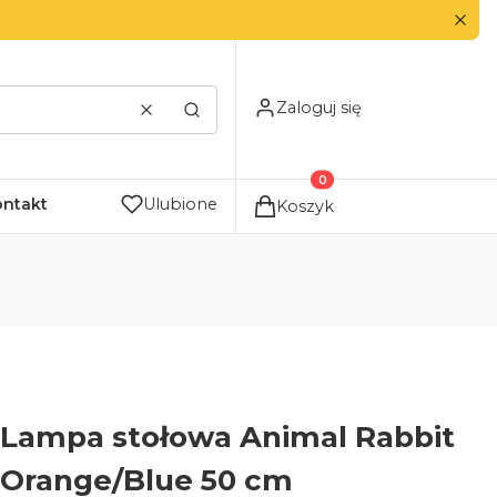
Zaloguj się
Wyczyść
Szukaj
Produkty w koszyku: 0. Zo
ontakt
Ulubione
Koszyk
Lampa stołowa Animal Rabbit
Orange/Blue 50 cm