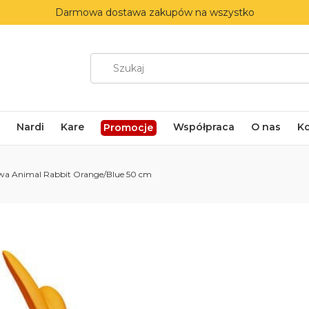
Darmowa dostawa zakupów na wszystko
Nardi
Kare
Współpraca
O nas
K
Promocje
wa Animal Rabbit Orange/Blue 50 cm