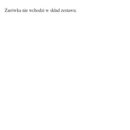
Żarówka nie wchodzi w skład zestawu.
Atrybuty lampy:
Kolor
Materiał podstawy
Materiał klosza
Certyfikaty i ostrzeżenie bezpieczeństw
Producent:
KARE Design GmbH
Adres:
Zeppelinstr. 16, 85748 Garching, Niemcy