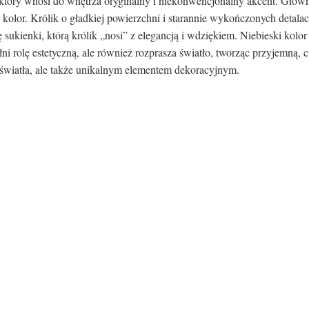
tóry wnosi do wnętrza oryginalny i niekonwencjonalny akcent. Główn
olor. Królik o gładkiej powierzchni i starannie wykończonych detalac
kienki, którą królik „nosi” z elegancją i wdziękiem. Niebieski kolor
ni rolę estetyczną, ale również rozprasza światło, tworząc przyjemną,
em światła, ale także unikalnym elementem dekoracyjnym.