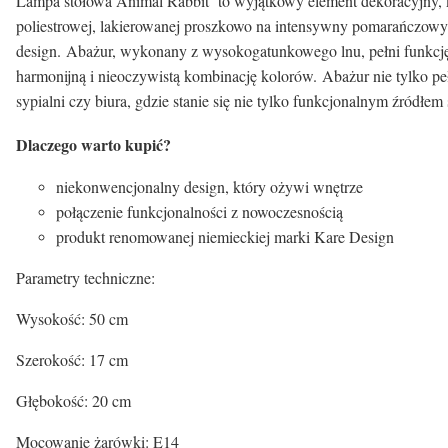
Lampa stołowa Animal Rabbit to wyjątkowy element dekoracyjny, k
poliestrowej, lakierowanej proszkowo na intensywny pomarańczowy k
design. Abażur, wykonany z wysokogatunkowego lnu, pełni funkcję su
harmonijną i nieoczywistą kombinację kolorów. Abażur nie tylko peł
sypialni czy biura, gdzie stanie się nie tylko funkcjonalnym źródł
Dlaczego warto kupić?
niekonwencjonalny design, który ożywi wnętrze
połączenie funkcjonalności z nowoczesnością
produkt renomowanej niemieckiej marki Kare Design
Parametry techniczne:
Wysokość: 50 cm
Szerokość: 17 cm
Głębokość: 20 cm
Mocowanie żarówki: E14