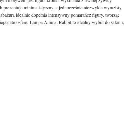
ym motywem jest figura królika wykonana z trwałej żywicy
h prezentuje minimalistyczny, a jednocześnie niezwykle wyrazisty
 abażura idealnie dopełnia intensywny pomarańcz figury, tworząc
 ciepłą atmosferę. Lampa Animal Rabbit to idealny wybór do salonu,