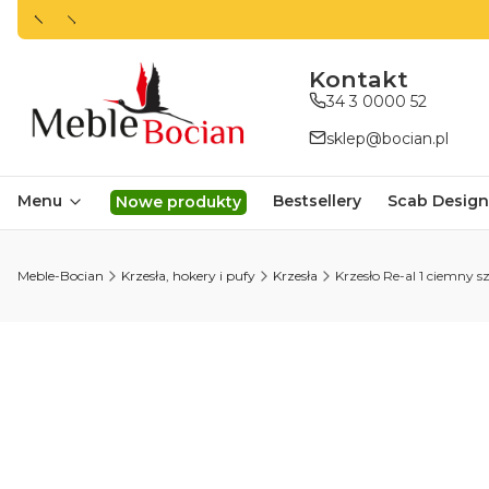
ㅤㅤㅤㅤㅤㅤㅤㅤKontakt
34 3 0000 52
sklep@bocian.pl
Menu
Bestsellery
Scab Design
Nowe produkty
Meble-Bocian
Krzesła, hokery i pufy
Krzesła
Krzesło Re-al 1 ciemny sz