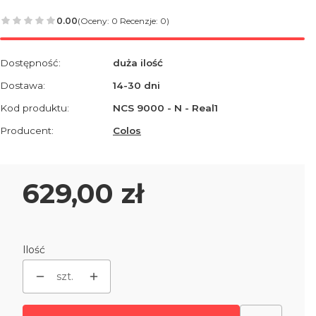
0.00
(Oceny: 0 Recenzje: 0)
Dostępność:
duża ilość
Dostawa:
14-30 dni
Kod produktu:
NCS 9000 - N - Real1
Producent:
Colos
Cena
629,00 zł
Ilość
szt.