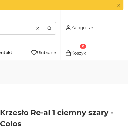
Zaloguj się
Wyczyść
Szukaj
Produkty w koszyku: 0. Zo
ontakt
Ulubione
Koszyk
Krzesło Re-al 1 ciemny szary -
Colos