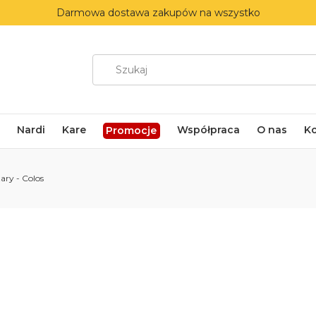
Darmowa dostawa zakupów na wszystko
Nardi
Kare
Współpraca
O nas
K
Promocje
ary - Colos