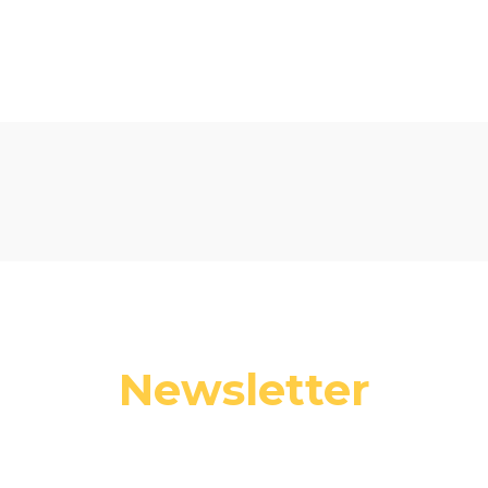
Newsletter
 swój adres e-mail, jeżeli chcesz otrzymywać informacje o nowośc
promocjach.