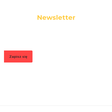
Newsletter
Podaj swój adres e-mail, jeżeli chcesz otrzymywać
informacje o nowościach i promocjach.
Zapisz się
Zapisując się, akceptujesz nasz
Regulamin
(w zakresie dotyczącym
Newslettera). Przetwarzanie danych odbywa się zgodnie z
Polityką
prywatności
.