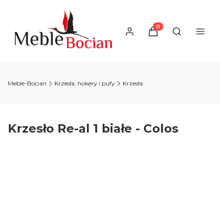
Produkty w koszyku
Otwórz wysz
Meble-Bocian
Krzesła, hokery i pufy
Krzesła
Krzesło Re-al 1 białe - Colos