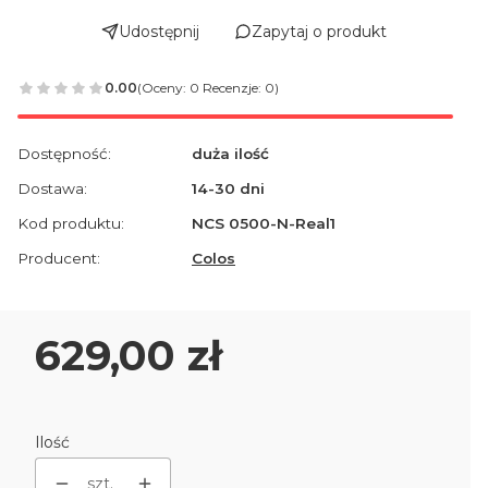
Udostępnij
Zapytaj o produkt
0.00
(Oceny: 0 Recenzje: 0)
Dostępność:
duża ilość
Dostawa:
14-30 dni
Kod produktu:
NCS 0500-N-Real1
Producent:
Colos
Cena
629,00 zł
Ilość
szt.