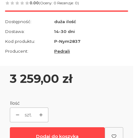
0.00
(Oceny: 0 Recenzje: 0)
Dostępność:
duża ilość
Dostawa:
14-30 dni
Kod produktu:
P-Nym2837
Producent:
Pedrali
Cena
3 259,00 zł
Ilość
szt.
Dodaj do koszyka