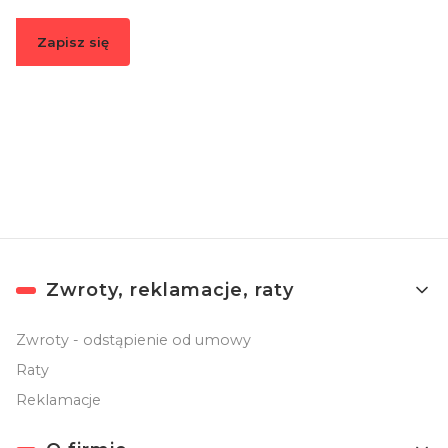
Zapisz się
Zapisując się, akceptujesz nasz
Regulamin
(w zakresie dotyczącym
Newslettera). Przetwarzanie danych odbywa się zgodnie z
Polityką
prywatności
.
Linki w stopce
Zwroty, reklamacje, raty
Zwroty - odstąpienie od umowy
Raty
Reklamacje