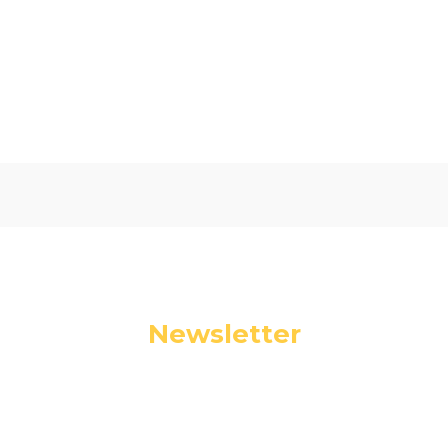
Oceń i opisz
0.00
Liczba ocen: 0
Newsletter
Podaj swój adres e-mail, jeżeli chcesz otrzymywać
informacje o nowościach i promocjach.