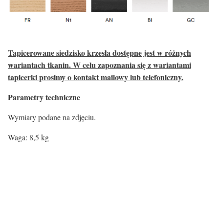
Tapicerowane siedzisko krzesła dostępne jest w różnych
wariantach tkanin. W celu zapoznania się z wariantami
tapicerki prosimy o kontakt mailowy lub telefoniczny.
Parametry techniczne
Wymiary podane na zdjęciu.
Waga: 8,5 kg
Rodzaj siedziska:
Materiał
Tkanina