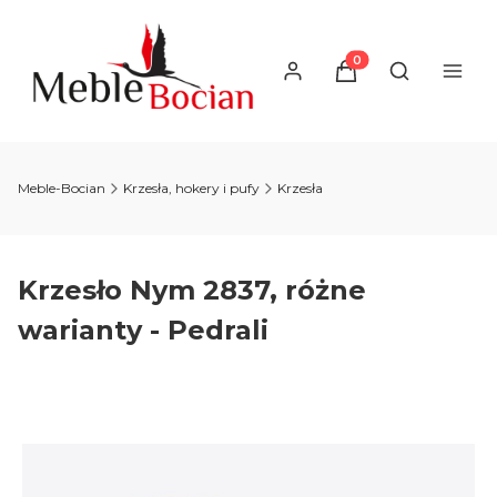
Produkty w koszyku
Otwórz wysz
Meble-Bocian
Krzesła, hokery i pufy
Krzesła
Krzesło Nym 2837, różne
warianty - Pedrali