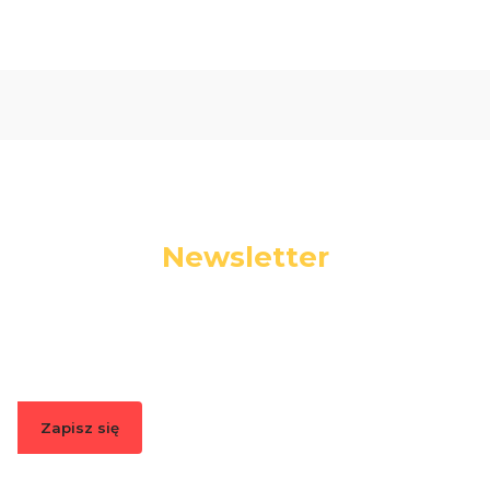
Newsletter
Podaj swój adres e-mail, jeżeli chcesz otrzymywać
informacje o nowościach i promocjach.
Zapisz się
Zapisując się, akceptujesz nasz
Regulamin
(w zakresie dotyczącym