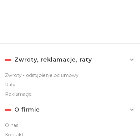
Newslettera). Przetwarzanie danych odbywa się zgodnie z
Polityką
prywatności
.
Linki w stopce
Zwroty, reklamacje, raty
Zwroty - odstąpienie od umowy
Raty
Reklamacje
O firmie
O nas
Kontakt