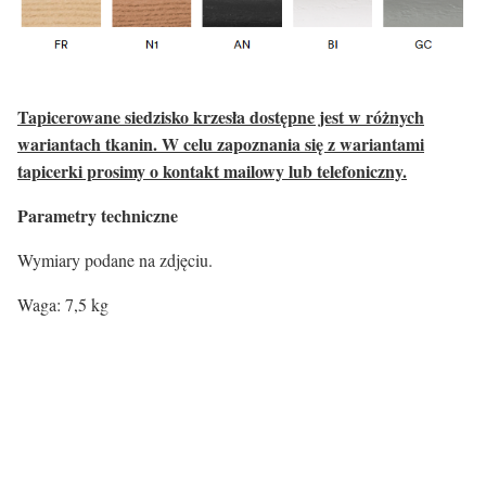
Tapicerowane siedzisko krzesła dostępne jest w różnych
wariantach tkanin. W celu zapoznania się z wariantami
tapicerki prosimy o kontakt mailowy lub telefoniczny.
Parametry techniczne
Wymiary podane na zdjęciu.
Waga: 7,5 kg
Rodzaj siedziska:
Materiał
Tkanina