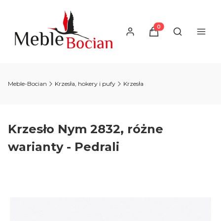
Produkty w koszyku
Otwórz wysz
Meble-Bocian
Krzesła, hokery i pufy
Krzesła
Krzesło Nym 2832, różne
warianty - Pedrali