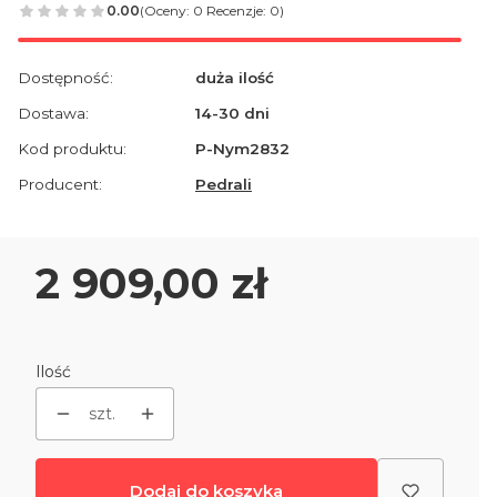
0.00
(Oceny: 0 Recenzje: 0)
Dostępność:
duża ilość
Dostawa:
14-30 dni
Kod produktu:
P-Nym2832
Producent:
Pedrali
Cena
2 909,00 zł
Ilość
szt.
Dodaj do koszyka