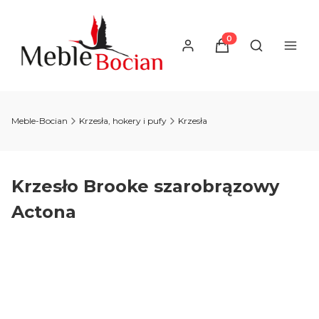
Produkty w koszyku
Otwórz wysz
Meble-Bocian
Krzesła, hokery i pufy
Krzesła
Krzesło Brooke szarobrązowy
Actona