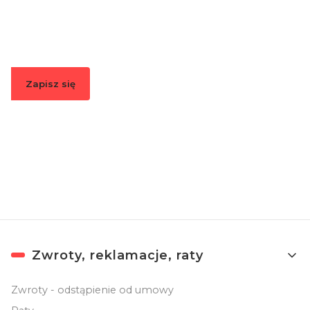
Podaj swój adres e-mail, jeżeli chcesz otrzymywać
informacje o nowościach i promocjach.
Zapisz się
Zapisując się, akceptujesz nasz
Regulamin
(w zakresie dotyczącym
Newslettera). Przetwarzanie danych odbywa się zgodnie z
Polityką
prywatności
.
Linki w stopce
Zwroty, reklamacje, raty
Zwroty - odstąpienie od umowy