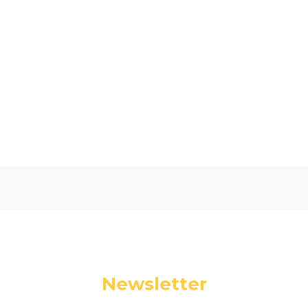
Oceń i opisz
0.00
Liczba ocen: 0
Newsletter