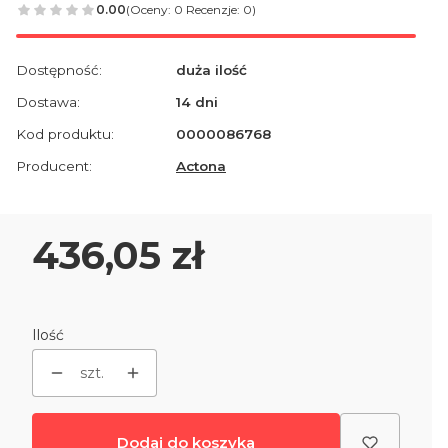
0.00
(Oceny: 0 Recenzje: 0)
Dostępność:
duża ilość
Dostawa:
14 dni
Kod produktu:
0000086768
Producent:
Actona
Cena
436,05 zł
Ilość
szt.
Dodaj do koszyka