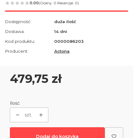
0.00
(Oceny: 0 Recenzje: 0)
Dostępność:
duża ilość
Dostawa:
14 dni
Kod produktu:
0000086203
Producent:
Actona
Cena
479,75 zł
Ilość
szt.
Dodaj do koszyka