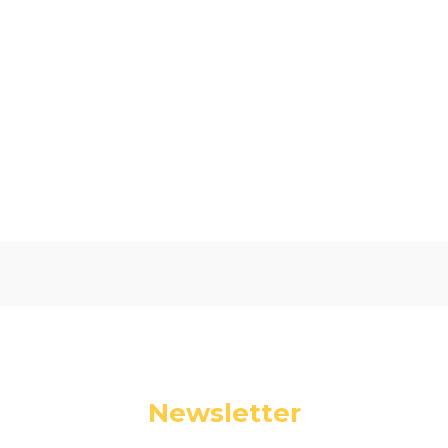
Oceń i opisz
0.00
Liczba ocen: 0
Newsletter