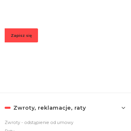
Podaj swój adres e-mail, jeżeli chcesz otrzymywać
informacje o nowościach i promocjach.
Zapisz się
Zapisując się, akceptujesz nasz
Regulamin
(w zakresie dotyczącym
Newslettera). Przetwarzanie danych odbywa się zgodnie z
Polityką
prywatności
.
Linki w stopce
Zwroty, reklamacje, raty
Zwroty - odstąpienie od umowy