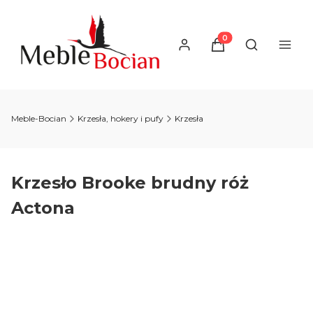
Produkty w koszyku
Otwórz wysz
Meble-Bocian
Krzesła, hokery i pufy
Krzesła
Krzesło Brooke brudny róż
Actona