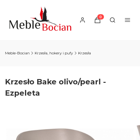
Produkty w koszyku
Otwórz wysz
Meble-Bocian
Krzesła, hokery i pufy
Krzesła
Krzesło Bake olivo/pearl -
Ezpeleta