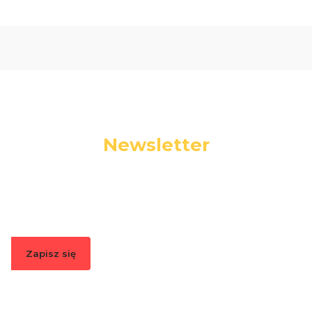
Newsletter
Podaj swój adres e-mail, jeżeli chcesz otrzymywać
informacje o nowościach i promocjach.
Zapisz się
Zapisując się, akceptujesz nasz
Regulamin
(w zakresie dotyczącym
Newslettera). Przetwarzanie danych odbywa się zgodnie z
Polityką