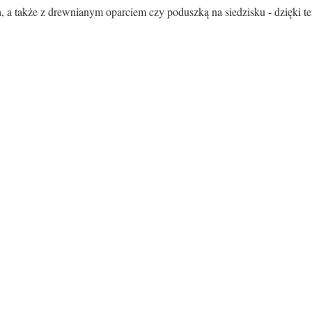
ch, a także z drewnianym oparciem czy poduszką na siedzisku - dzięki 
Rodzaj siedziska:
Materiał
Tkanina