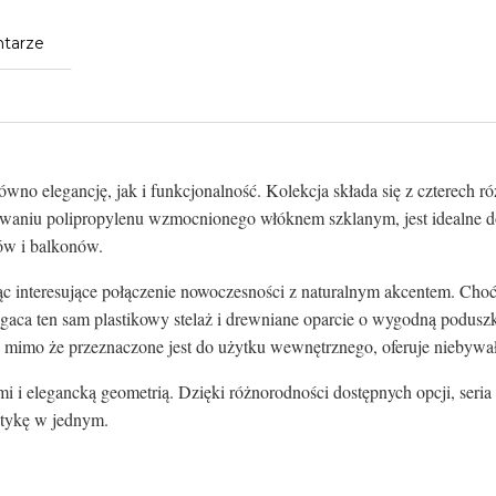
tarze
wno elegancję, jak i funkcjonalność. Kolekcja składa się z czterech r
osowaniu polipropylenu wzmocnionego włóknem szklanym, jest idealne 
ów i balkonów.
c interesujące połączenie nowoczesności z naturalnym akcentem. Choć 
ogaca ten sam plastikowy stelaż i drewniane oparcie o wygodną podus
e, mimo że przeznaczone jest do użytku wewnętrznego, oferuje niebywały
mi i elegancką geometrią. Dzięki różnorodności dostępnych opcji, se
tetykę w jednym.