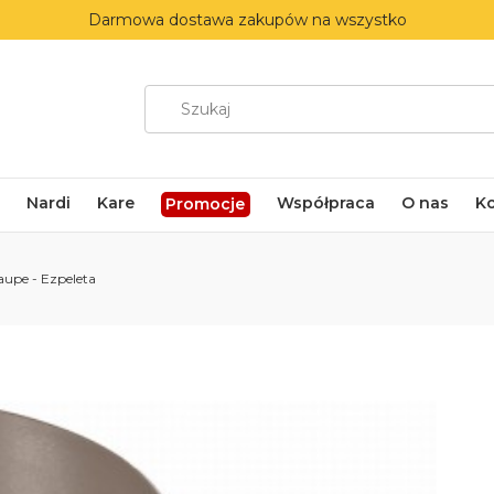
Darmowa dostawa zakupów na wszystko
Nardi
Kare
Współpraca
O nas
K
Promocje
aupe - Ezpeleta