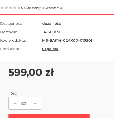
0.00
(Oceny: 0 Recenzje: 0)
Dostępność:
duża ilość
Dostawa:
14-30 dni
Kod produktu:
MS-BAK14-024X00-015S01
Producent:
Ezpeleta
Cena
599,00 zł
Ilość
szt.