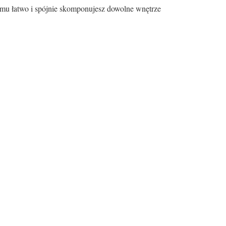
temu łatwo i spójnie skomponujesz dowolne wnętrze
Kolor nóg:
Kolor nóg
inne