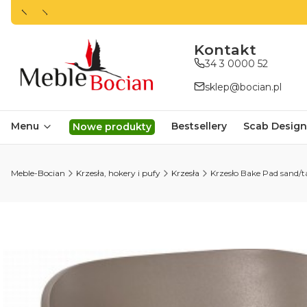
ㅤㅤㅤㅤㅤㅤㅤㅤKontakt
34 3 0000 52
sklep@bocian.pl
Menu
Bestsellery
Scab Design
Nowe produkty
Meble-Bocian
Krzesła, hokery i pufy
Krzesła
Krzesło Bake Pad sand/t