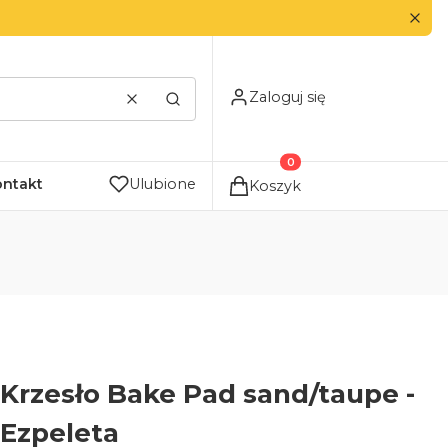
Zaloguj się
Wyczyść
Szukaj
Produkty w koszyku: 0. Zo
ontakt
Ulubione
Koszyk
Krzesło Bake Pad sand/taupe -
Ezpeleta