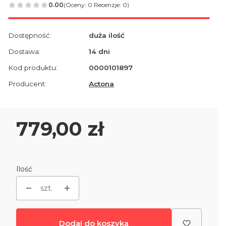
0.00
(Oceny: 0 Recenzje: 0)
Dostępność:
duża ilość
Dostawa:
14 dni
Kod produktu:
0000101897
Producent:
Actona
Cena
779,00 zł
Ilość
szt.
Dodaj do koszyka