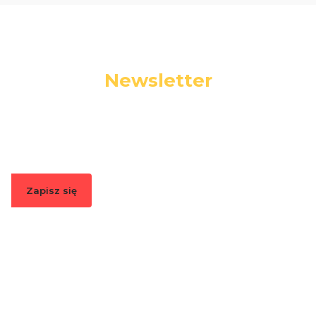
Newsletter
Podaj swój adres e-mail, jeżeli chcesz otrzymywać
informacje o nowościach i promocjach.
Zapisz się
Zapisując się, akceptujesz nasz
Regulamin
(w zakresie dotyczącym
Newslettera). Przetwarzanie danych odbywa się zgodnie z
Polityką
prywatności
.