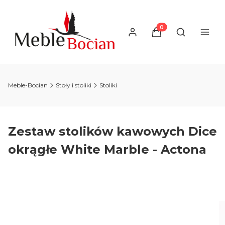
Produkty w koszyku
Otwórz wysz
Meble-Bocian
Stoły i stoliki
Stoliki
Zestaw stolików kawowych Dice
okrągłe White Marble - Actona