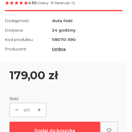
4.92
(Oceny: 13 Recenzje: 0)
Dostępność:
duża ilość
Dostawa:
24 godziny
Kod produktu:
118070-590
Producent:
Umbra
Cena
179,00 zł
Ilość
szt.
Dodaj do koszyka