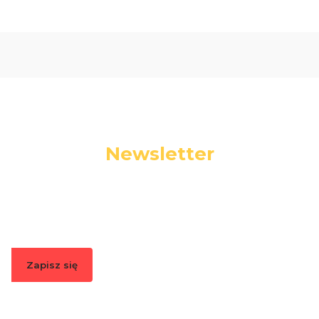
Newsletter
Podaj swój adres e-mail, jeżeli chcesz otrzymywać
informacje o nowościach i promocjach.
Zapisz się
Zapisując się, akceptujesz nasz
Regulamin
(w zakresie dotyczącym
Newslettera). Przetwarzanie danych odbywa się zgodnie z
Polityką