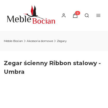
Produkty w koszyku
Otwórz wysz
Meble-Bocian
Akcesoria domowe
Zegary
Zegar ścienny Ribbon stalowy -
Umbra