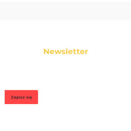
Newsletter
Podaj swój adres e-mail, jeżeli chcesz otrzymywać
informacje o nowościach i promocjach.
Zapisz się
Zapisując się, akceptujesz nasz
Regulamin
(w zakresie dotyczącym
Newslettera). Przetwarzanie danych odbywa się zgodnie z
Polityką
prywatności
.