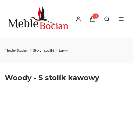
Produkty w koszyku
Otwórz wysz
Meble-Bocian
Stoły i stoliki
Ławy
Woody - S stolik kawowy