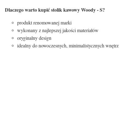
Dlaczego warto kupić stolik kawowy Woody - S?
produkt renomowanej marki
wykonany z najlepszej jakości materiałów
oryginalny design
idealny do nowoczesnych, minimalistycznych wnętrz
Atrybuty stoliki/ stoły:
Nogi/rama
Drewniane
Rodzaj blatu
Drewno
Kształt blatu
Okrągły
Certyfikaty i ostrzeżenie
bezpieczeństwa