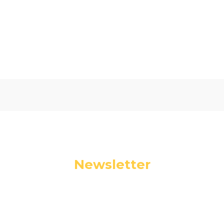
5.00
Liczba ocen: 15
Oceń i opisz
Newsletter
Podaj swój adres e-mail, jeżeli chcesz otrzymywać
informacje o nowościach i promocjach.