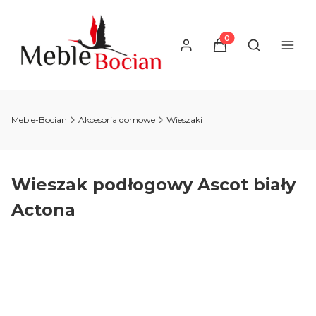
Produkty w koszyku
Otwórz wysz
Meble-Bocian
Akcesoria domowe
Wieszaki
Wieszak podłogowy Ascot biały
Actona