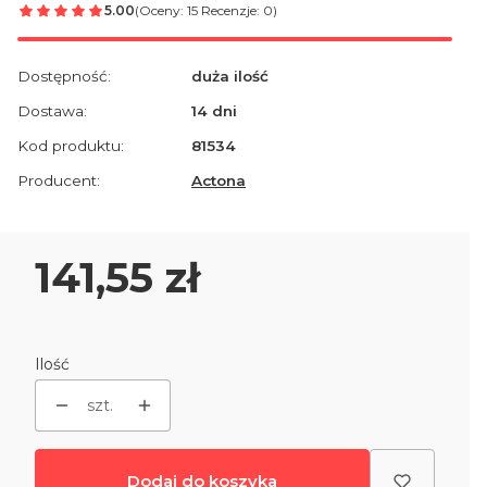
5.00
(Oceny: 15 Recenzje: 0)
Dostępność:
duża ilość
Dostawa:
14 dni
Kod produktu:
81534
Producent:
Actona
Cena
141,55 zł
Ilość
szt.
Dodaj do koszyka