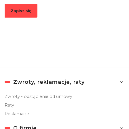
Zapisz się
Zapisując się, akceptujesz nasz
Regulamin
(w zakresie dotyczącym
Newslettera). Przetwarzanie danych odbywa się zgodnie z
Polityką
prywatności
.
Linki w stopce
Zwroty, reklamacje, raty
Zwroty - odstąpienie od umowy
Raty
Reklamacje
O firmie