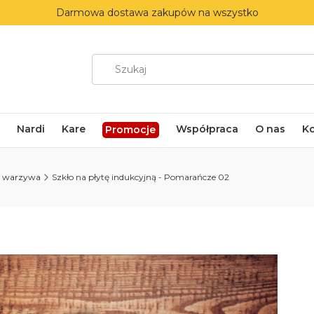
Darmowa dostawa zakupów na wszystko
Nardi
Kare
Współpraca
O nas
K
Promocje
i warzywa
Szkło na płytę indukcyjną - Pomarańcze 02