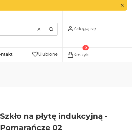
Zaloguj się
Wyczyść
Szukaj
Produkty w koszyku: 0. Zo
ontakt
Ulubione
Koszyk
Szkło na płytę indukcyjną -
Pomarańcze 02