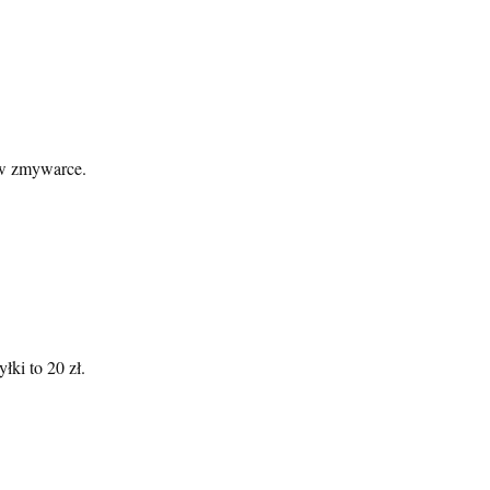
ć w zmywarce.
ki to 20 zł.