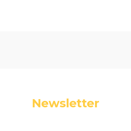
Newsletter
 swój adres e-mail, jeżeli chcesz otrzymywać informacje o nowośc
promocjach.