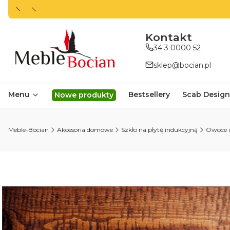
ㅤㅤㅤㅤㅤㅤㅤㅤKontakt
34 3 0000 52
sklep@bocian.pl
Menu
Bestsellery
Scab Design
Nowe produkty
Meble-Bocian
Akcesoria domowe
Szkło na płytę indukcyjną
Owoce 