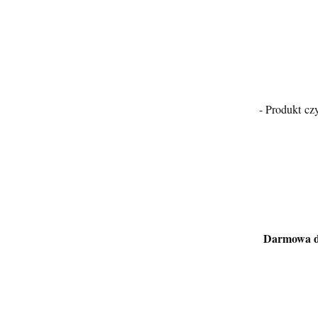
- Produkt cz
Darmowa d
Certyfikaty i ostrzeżenie bezpieczeństw