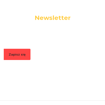
Newsletter
Podaj swój adres e-mail, jeżeli chcesz otrzymywać
informacje o nowościach i promocjach.
Zapisz się
Zapisując się, akceptujesz nasz
Regulamin
(w zakresie dotyczącym
Newslettera). Przetwarzanie danych odbywa się zgodnie z
Polityką
prywatności
.