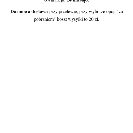
Darmowa dostawa
przy przelewie, przy wyborze opcji "za
pobraniem" koszt wysyłki to 20 zł.
Certyfikaty i ostrzeżenie
bezpieczeństwa
Producent:
StudioFoks Jakub Foksowicz
Adres:
Stanisława Przybyszewskiego 16/lok.4, 42-
216 Częstochowa, Polska
E-mail:
studiofoks.rozliczenia@gmail.com
Osoba odpowiedzialna na terenie UE:
StudioFoks Jakub Foksowicz