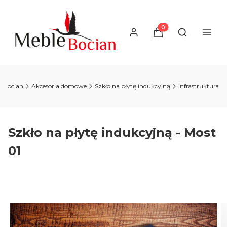
Produkty w koszyku
Otwórz wysz
-Bocian
Akcesoria domowe
Szkło na płytę indukcyjną
Infrastruktura
Szkło na płytę indukcyjną - Most
01