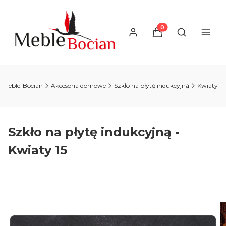
Produkty w koszyku
Otwórz wysz
Meble-Bocian
Akcesoria domowe
Szkło na płytę indukcyjną
Kwiaty
Szkło na płytę indukcyjną -
Kwiaty 15