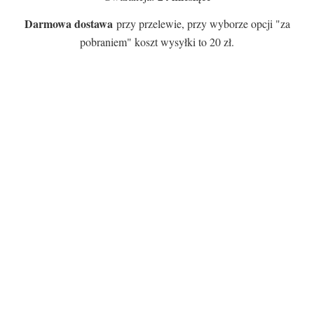
Darmowa dostawa
przy przelewie, przy wyborze opcji "za
pobraniem" koszt wysyłki to 20 zł.
Certyfikaty i ostrzeżenie
bezpieczeństwa
Producent:
StudioFoks Jakub Foksowicz
Adres:
Stanisława Przybyszewskiego 16/lok.4, 42-
216 Częstochowa, Polska
E-mail:
studiofoks.rozliczenia@gmail.com
Osoba odpowiedzialna na terenie UE:
StudioFoks Jakub Foksowicz