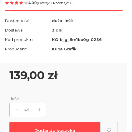
4.00
(Oceny: 1 Recenzje: 0)
Dostępność:
duża ilość
Dostawa:
3 dni
Kod produktu:
KG-b_g_8m1bo0g-0236
Producent:
Kuba Grafik
Cena
139,00 zł
Ilość
szt.
Dodaj do koszyka