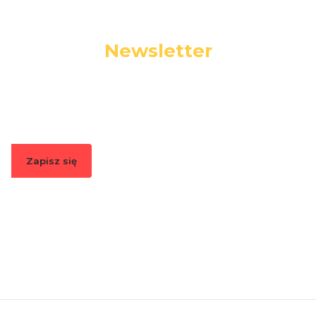
Newsletter
Podaj swój adres e-mail, jeżeli chcesz otrzymywać
informacje o nowościach i promocjach.
Zapisz się
Zapisując się, akceptujesz nasz
Regulamin
(w zakresie dotyczącym
Newslettera). Przetwarzanie danych odbywa się zgodnie z
Polityką
prywatności
.