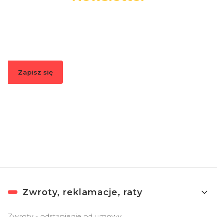
Podaj swój adres e-mail, jeżeli chcesz otrzymywać
informacje o nowościach i promocjach.
Zapisz się
Zapisując się, akceptujesz nasz
Regulamin
(w zakresie dotyczącym
Newslettera). Przetwarzanie danych odbywa się zgodnie z
Polityką
prywatności
.
Linki w stopce
Zwroty, reklamacje, raty
Zwroty - odstąpienie od umowy