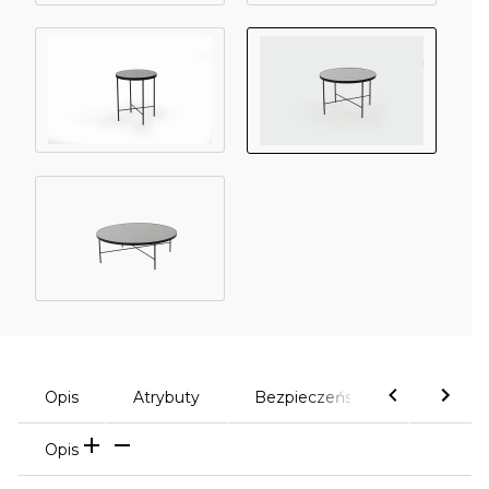
Opis
Atrybuty
Bezpieczeństwo
Komen
Opis