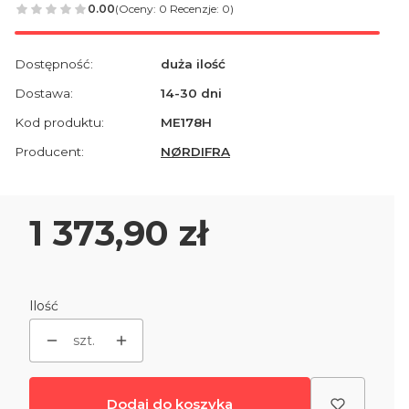
0.00
(Oceny: 0 Recenzje: 0)
Dostępność:
duża ilość
Dostawa:
14-30 dni
Kod produktu:
ME178H
Producent:
NØRDIFRA
Cena
1 373,90 zł
Ilość
szt.
Dodaj do koszyka