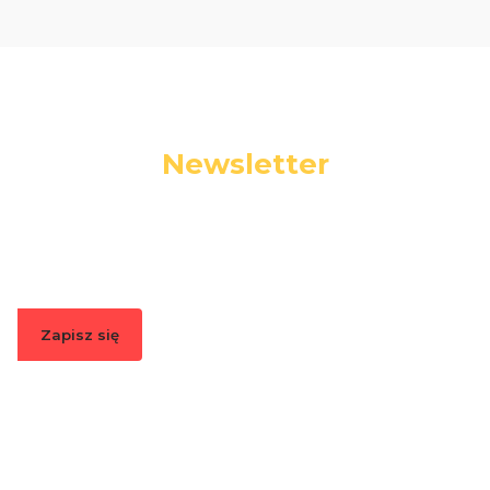
Newsletter
Podaj swój adres e-mail, jeżeli chcesz otrzymywać
informacje o nowościach i promocjach.
Zapisz się
Zapisując się, akceptujesz nasz
Regulamin
(w zakresie dotyczącym
Newslettera). Przetwarzanie danych odbywa się zgodnie z
Polityką
prywatności
.