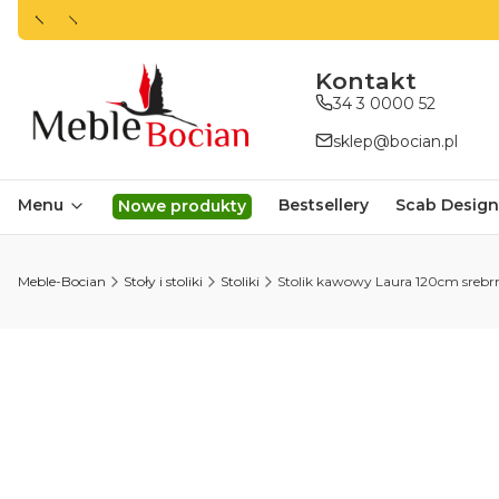
ㅤㅤㅤㅤㅤㅤㅤㅤKontakt
34 3 0000 52
sklep@bocian.pl
Menu
Bestsellery
Scab Design
Nowe produkty
Meble-Bocian
Stoły i stoliki
Stoliki
Stolik kawowy Laura 120cm srebrn