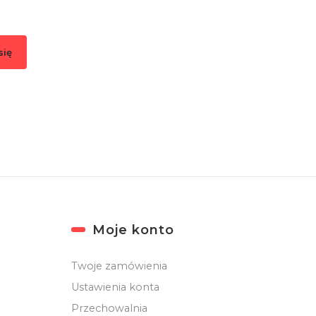
się
, akceptujesz nasz
Regulamin
(w zakresie dotyczącym Newslettera). Przetwa
odbywa się zgodnie z
Polityką prywatności
.
Moje konto
Twoje zamówienia
Ustawienia konta
Przechowalnia