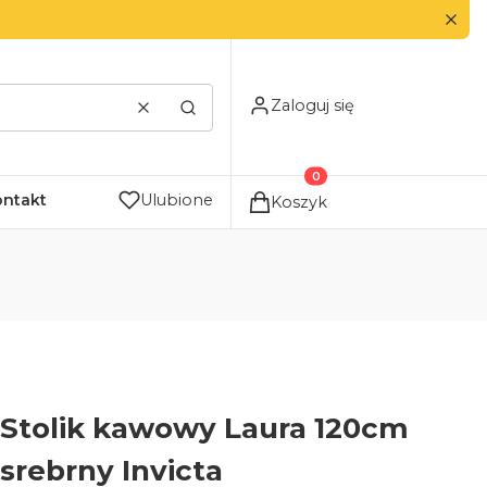
Zaloguj się
Wyczyść
Szukaj
Produkty w koszyku: 0. Zo
ontakt
Ulubione
Koszyk
Stolik kawowy Laura 120cm
srebrny Invicta