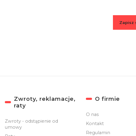
Zapisz 
Zapisując się
Linki w stopce
Zwroty, reklamacje,
O firmie
raty
O nas
Zwroty - odstąpienie od
Kontakt
umowy
Regulamin