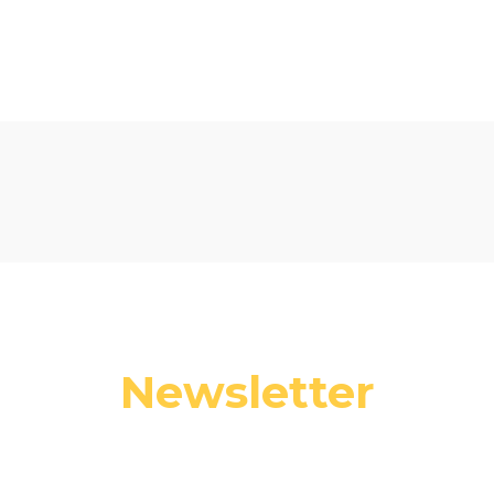
Newsletter
 swój adres e-mail, jeżeli chcesz otrzymywać informacje o nowośc
promocjach.