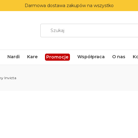
Darmowa dostawa zakupów na wszystko
Nardi
Kare
Współpraca
O nas
K
Promocje
y Invicta