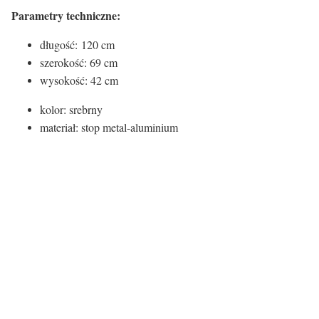
Parametry techniczne:
długość: 120 cm
szerokość: 69 cm
wysokość: 42 cm
kolor: srebrny
materiał: stop metal-aluminium
Certyfikaty i ostrzeżenie bezpieczeństw
Producent:
Invicta Interior GmbH & Co.KG
Adres:
Kirchenweg 8, D-24568 Nützen, Niemcy
E-mail:
info@invicta-interior.com