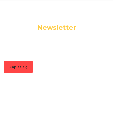
Newsletter
Podaj swój adres e-mail, jeżeli chcesz otrzymywać
informacje o nowościach i promocjach.
Zapisz się
Zapisując się, akceptujesz nasz
Regulamin
(w zakresie dotyczącym
Newslettera). Przetwarzanie danych odbywa się zgodnie z
Polityką
prywatności
.