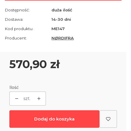
Dostępność:
duża ilość
Dostawa:
14-30 dni
Kod produktu:
ME147
Producent:
NØRDIFRA
Cena
570,90 zł
Ilość
szt.
Dodaj do koszyka