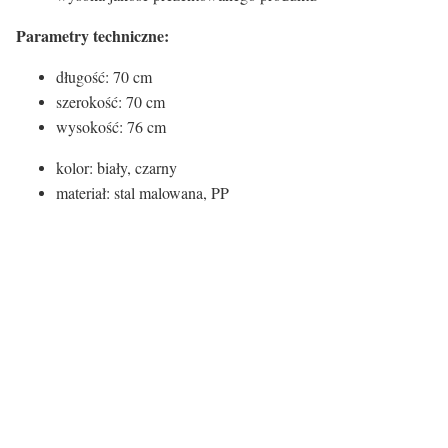
Parametry techniczne:
długość: 70 cm
szerokość: 70 cm
wysokość: 76 cm
kolor: biały, czarny
materiał: stal malowana, PP
Kolor stoliki:
Kolor
Czarny
Atrybuty stoliki/ stoły:
Nogi/rama
Metalowe