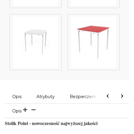
Opis
Atrybuty
Bezpieczeństwo
Komen
Opis
Stolik Point - nowoczesność najwyższej jakości