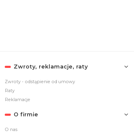
Zapisując się, akceptujesz nasz
Regulamin
(w zakresie dotyczącym
Newslettera). Przetwarzanie danych odbywa się zgodnie z
Polityką
prywatności
.
Linki w stopce
Zwroty, reklamacje, raty
Zwroty - odstąpienie od umowy
Raty
Reklamacje
O firmie
O nas