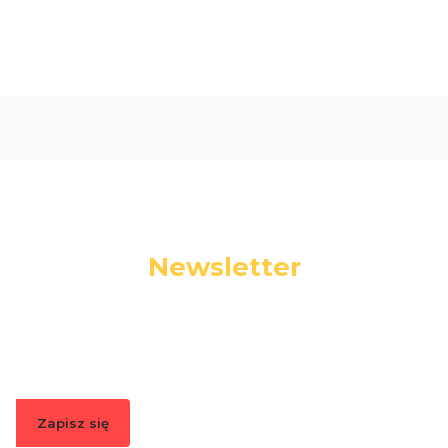
Newsletter
Podaj swój adres e-mail, jeżeli chcesz otrzymywać
informacje o nowościach i promocjach.
Zapisz się