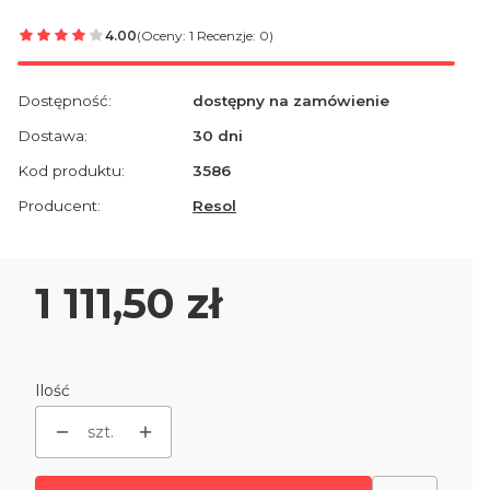
4.00
(Oceny: 1 Recenzje: 0)
Dostępność:
dostępny na zamówienie
Dostawa:
30 dni
Kod produktu:
3586
Producent:
Resol
Cena
1 111,50 zł
Ilość
szt.