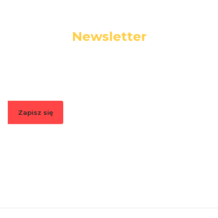
Newsletter
Podaj swój adres e-mail, jeżeli chcesz otrzymywać
informacje o nowościach i promocjach.
Zapisz się
Zapisując się, akceptujesz nasz
Regulamin
(w zakresie dotyczącym
Newslettera). Przetwarzanie danych odbywa się zgodnie z
Polityką
prywatności
.