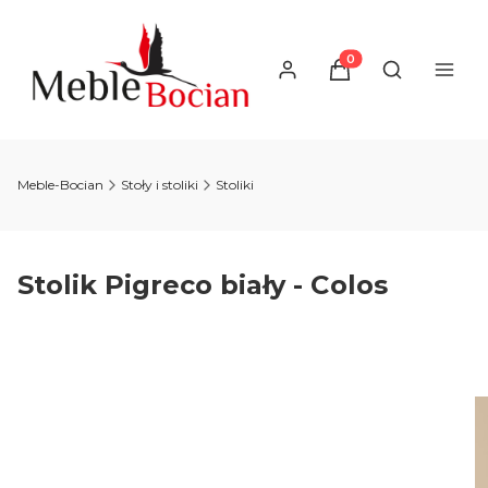
Produkty w koszyku
Otwórz wysz
Meble-Bocian
Stoły i stoliki
Stoliki
Stolik Pigreco biały - Colos