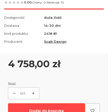
0.00
(Oceny: 0 Recenzje: 0)
Dostępność:
duża ilość
Dostawa:
14-30 dni
Kod produktu:
2418 81
Producent:
Scab Design
Cena
4 758,00 zł
Ilość
szt.
Dodaj do koszyka