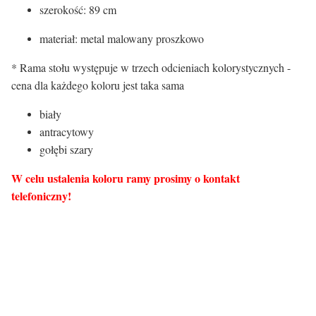
szerokość: 89 cm
materiał: metal malowany proszkowo
* Rama stołu występuje w trzech odcieniach kolorystycznych -
cena dla każdego koloru jest taka sama
biały
antracytowy
gołębi szary
W celu ustalenia koloru ramy prosimy o kontakt
telefoniczny!
Atrybuty stoliki/ stoły:
Opcja rozkładania
Tak
Nogi/rama
Metalowe