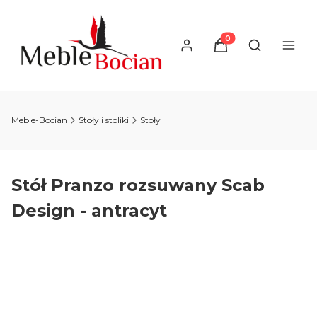
Produkty w koszyku
Otwórz wysz
Meble-Bocian
Stoły i stoliki
Stoły
Stół Pranzo rozsuwany Scab
Design - antracyt