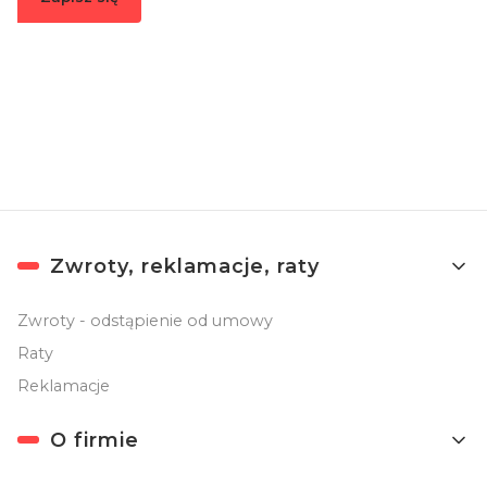
Zapisując się, akceptujesz nasz
Regulamin
(w zakresie dotyczącym
Newslettera). Przetwarzanie danych odbywa się zgodnie z
Polityką
prywatności
.
Linki w stopce
Zwroty, reklamacje, raty
Zwroty - odstąpienie od umowy
Raty
Reklamacje
O firmie