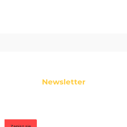
0.00
Liczba ocen: 0
Newsletter
Podaj swój adres e-mail, jeżeli chcesz otrzymywać
informacje o nowościach i promocjach.
Zapisz się