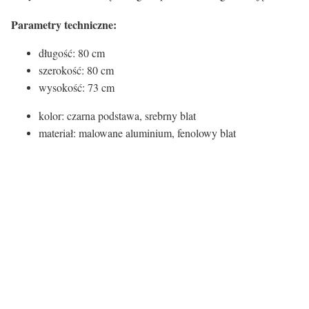
Parametry techniczne:
długość: 80 cm
szerokość: 80 cm
wysokość: 73 cm
kolor: czarna podstawa, srebrny blat
materiał: malowane aluminium, fenolowy blat
Atrybuty stoliki/ stoły:
Nogi/rama
Metalowe
Rodzaj blatu
Tworzywo sztuczne
Kształt blatu
Kwadratowy