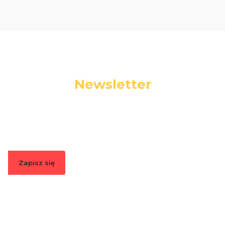
Newsletter
Podaj swój adres e-mail, jeżeli chcesz otrzymywać
informacje o nowościach i promocjach.
Zapisz się
Zapisując się, akceptujesz nasz
Regulamin
(w zakresie dotyczącym
Newslettera). Przetwarzanie danych odbywa się zgodnie z
Polityką
prywatności
.