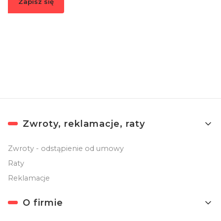
Zapisz się
Zapisując się, akceptujesz nasz
Regulamin
(w zakresie dotyczącym
Newslettera). Przetwarzanie danych odbywa się zgodnie z
Polityką
prywatności
.
Linki w stopce
Zwroty, reklamacje, raty
Zwroty - odstąpienie od umowy
Raty
Reklamacje
O firmie