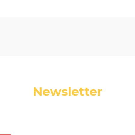
Newsletter
 swój adres e-mail, jeżeli chcesz otrzymywać informacje o nowośc
promocjach.