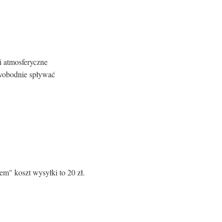
i atmosferyczne
swobodnie spływać
em" koszt wysyłki to 20 zł.
Atrybuty stoliki/ stoły: