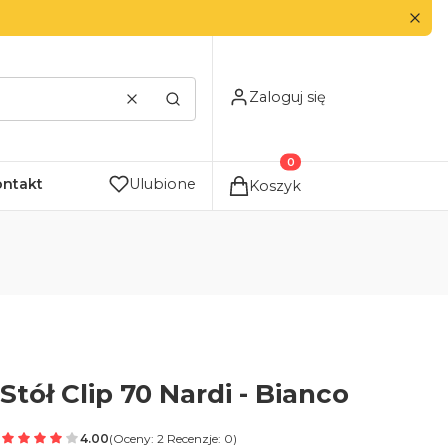
Zaloguj się
Wyczyść
Szukaj
Produkty w koszyku: 0. Zo
ontakt
Ulubione
Koszyk
Stół Clip 70 Nardi - Bianco
4.00
(Oceny: 2 Recenzje: 0)