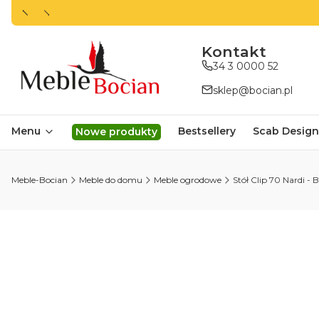
ㅤㅤㅤㅤㅤㅤㅤㅤKontakt
34 3 0000 52
sklep@bocian.pl
Menu
Bestsellery
Scab Design
Nowe produkty
Meble-Bocian
Meble do domu
Meble ogrodowe
Stół Clip 70 Nardi - 