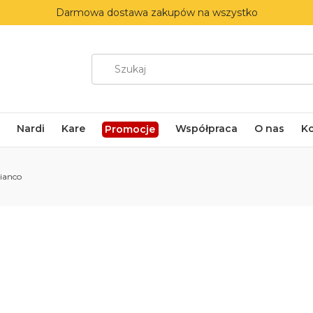
Darmowa dostawa zakupów na wszystko
Nardi
Kare
Współpraca
O nas
K
Promocje
Bianco