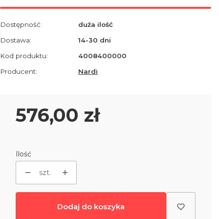
Dostępność:
duża ilość
Dostawa:
14-30 dni
Kod produktu:
4008400000
Producent:
Nardi
Cena
576,00 zł
Ilość
szt.
Dodaj do koszyka