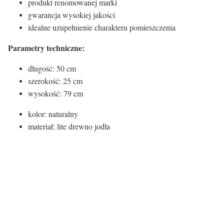
produkt renomowanej marki
gwarancja wysokiej jakości
idealne uzupełnienie charakteru pomieszczenia
Parametry techniczne:
długość: 50 cm
szerokość: 25 cm
wysokość: 79 cm
kolor: naturalny
materiał: lite drewno jodła
Certyfikaty i ostrzeżenie
bezpieczeństwa
Producent:
Invicta Interior GmbH & Co.KG