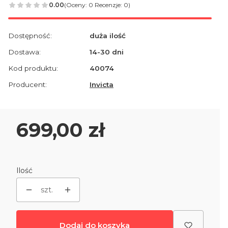
0.00
(Oceny: 0 Recenzje: 0)
Dostępność:
duża ilość
Dostawa:
14-30 dni
Kod produktu:
40074
Producent:
Invicta
Cena
699,00 zł
Ilość
szt.
Dodaj do koszyka