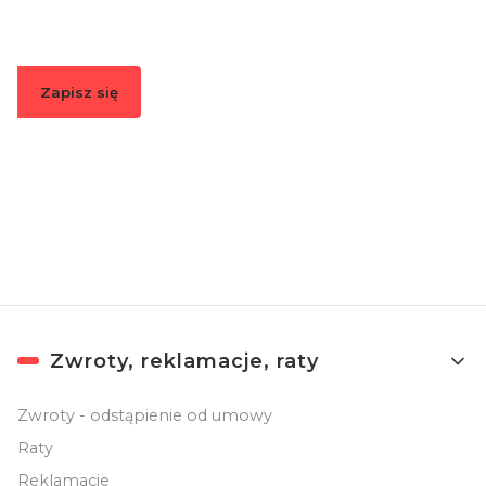
informacje o nowościach i promocjach.
Zapisz się
Zapisując się, akceptujesz nasz
Regulamin
(w zakresie dotyczącym
Newslettera). Przetwarzanie danych odbywa się zgodnie z
Polityką
prywatności
.
Linki w stopce
Zwroty, reklamacje, raty
Zwroty - odstąpienie od umowy
Raty
Reklamacje