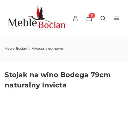
Produkty w koszyku
Otwórz wysz
Meble-Bocian
Akcesoria domowe
Stojak na wino Bodega 79cm
naturalny Invicta