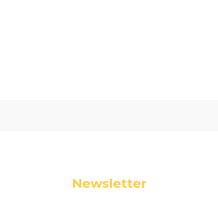
Oceń i opisz
0.00
Liczba ocen: 0
Newsletter
Podaj swój adres e-mail, jeżeli chcesz otrzymywać