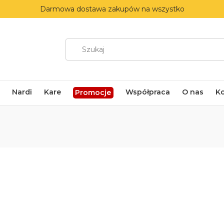
Darmowa dostawa zakupów na wszystko
Nardi
Kare
Współpraca
O nas
K
Promocje