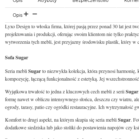
Opis
Atrybuty
Bezpieczeństwo
Komen
Opis
Lyxo Design to włoska firma, której pasją przez ponad 30 lat jest 
projektowania i produkcji, oferując swoim klientom nie tylko prakt
wytworzenia tych mebli, jest przyjazny środowisku plastik, który w 
Sofa Sugar
Sugar
Seria mebli
to niezwykła kolekcja, która przynosi harmonię, ko
kompozycję, łączącą funkcjonalność z estetyką. Jej wszechstronnoś
Sugar
Wyjątkowa trwałość to jedna z kluczowych cech mebli z serii
formę nawet w obliczu intensywnego słońca, deszczu czy wiatru, al
ogrody, tarasy, patio czy ogródki restauracyjne. Ich wytrzymałość
Sugar
Komfort to drugi aspekt, na którym skupia się seria mebli
. Fo
dodatkowe siedziska lub jako stoliki do postawienia napojów czy ksi