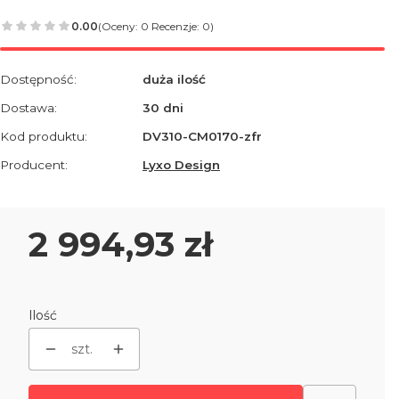
0.00
(Oceny: 0 Recenzje: 0)
Dostępność:
duża ilość
Dostawa:
30 dni
Kod produktu:
DV310-CM0170-zfr
Producent:
Lyxo Design
Cena
2 994,93 zł
Ilość
szt.