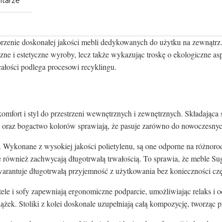
tarze
tworzenie doskonałej jakości mebli dedykowanych do użytku na zewnątrz
yczne i estetyczne wyroby, lecz także wykazując troskę o ekologiczne 
całości podlega procesowi recyklingu.
mfort i styl do przestrzeni wewnętrznych i zewnętrznych. Składająca się
ć oraz bogactwo kolorów sprawiają, że pasuje zarówno do nowoczesnych,
. Wykonane z wysokiej jakości polietylenu, są one odporne na różnoro
e również zachwycają długotrwałą trwałością. To sprawia, że meble Su
 gwarantuje długotrwałą przyjemność z użytkowania bez konieczności cz
tele i sofy zapewniają ergonomiczne podparcie, umożliwiając relaks 
ążek. Stoliki z kolei doskonale uzupełniają całą kompozycję, tworząc 