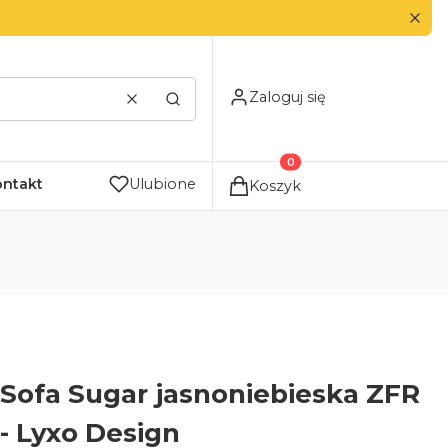
Zaloguj się
Wyczyść
Szukaj
Produkty w koszyku: 0. Zo
ontakt
Ulubione
Koszyk
Sofa Sugar jasnoniebieska ZFR
- Lyxo Design