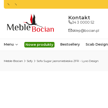
ㅤㅤㅤㅤㅤㅤㅤㅤKontakt
34 3 0000 52
sklep@bocian.pl
Menu
Bestsellery
Scab Design
Nowe produkty
Meble-Bocian
Sofy
Sofa Sugar jasnoniebieska ZFR - Lyxo Design