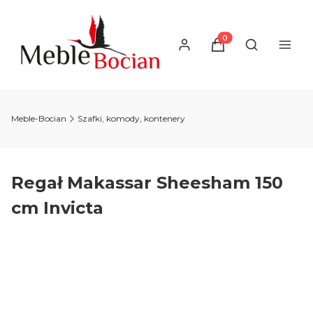
Produkty w koszyku
Otwórz wysz
Meble-Bocian
Szafki, komody, kontenery
Regał Makassar Sheesham 150
cm Invicta