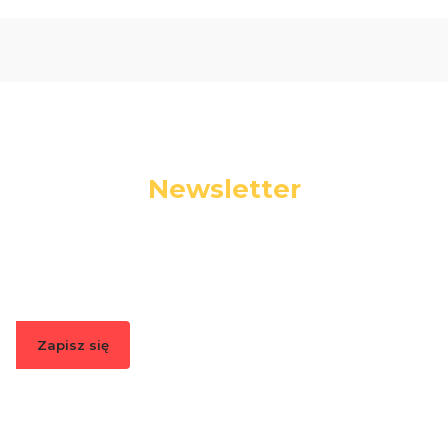
Newsletter
Podaj swój adres e-mail, jeżeli chcesz otrzymywać
informacje o nowościach i promocjach.
Zapisz się
Zapisując się, akceptujesz nasz
Regulamin
(w zakresie dotyczącym
Newslettera). Przetwarzanie danych odbywa się zgodnie z
Polityką
prywatności
.