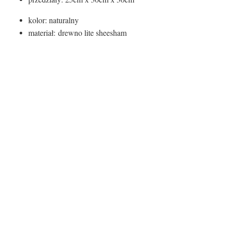
kolor: naturalny
materiał: drewno lite sheesham
Certyfikaty i ostrzeżenie
bezpieczeństwa
Producent:
Invicta Interior GmbH & Co.KG
Adres:
Kirchenweg 8, D-24568 Nützen, Niemcy
E-mail:
info@invicta-interior.com
Osoba odpowiedzialna na terenie UE:
Invicta Interior GmbH & Co.KG