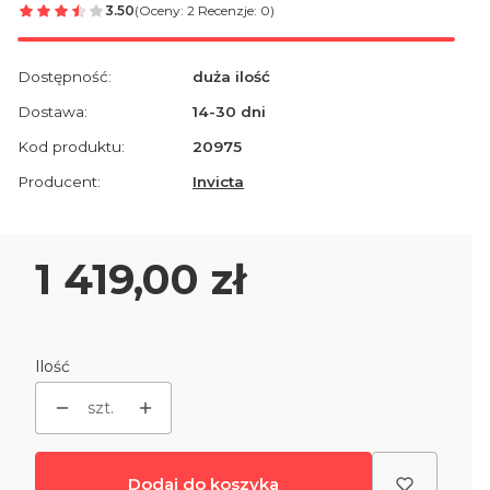
3.50
(Oceny: 2 Recenzje: 0)
Dostępność:
duża ilość
Dostawa:
14-30 dni
Kod produktu:
20975
Producent:
Invicta
Cena
1 419,00 zł
Ilość
szt.
Dodaj do koszyka