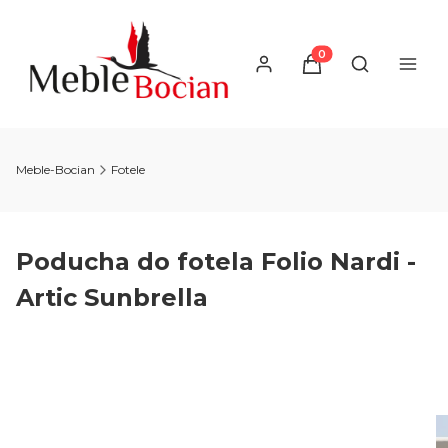
Produkty w koszyku
Otwórz wysz
Meble-Bocian
Fotele
Poducha do fotela Folio Nardi -
Artic Sunbrella