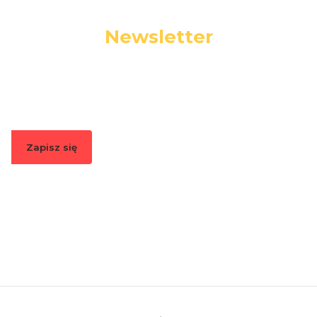
Newsletter
Podaj swój adres e-mail, jeżeli chcesz otrzymywać
informacje o nowościach i promocjach.
Zapisz się
Zapisując się, akceptujesz nasz
Regulamin
(w zakresie dotyczącym
Newslettera). Przetwarzanie danych odbywa się zgodnie z
Polityką
prywatności
.
Linki w stopce