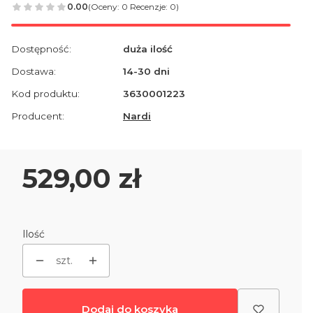
0.00
(Oceny: 0 Recenzje: 0)
Dostępność:
duża ilość
Dostawa:
14-30 dni
Kod produktu:
3630001223
Producent:
Nardi
Cena
529,00 zł
Ilość
szt.
Dodaj do koszyka