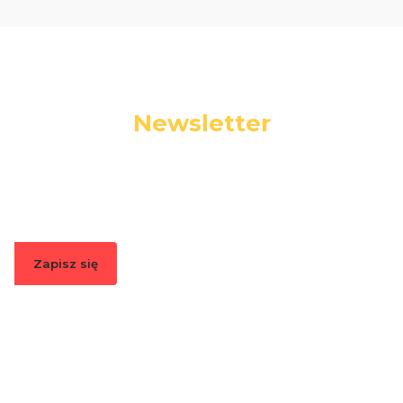
Newsletter
Podaj swój adres e-mail, jeżeli chcesz otrzymywać
informacje o nowościach i promocjach.
Zapisz się
Zapisując się, akceptujesz nasz
Regulamin
(w zakresie dotyczącym
Newslettera). Przetwarzanie danych odbywa się zgodnie z
Polityką
prywatności
.