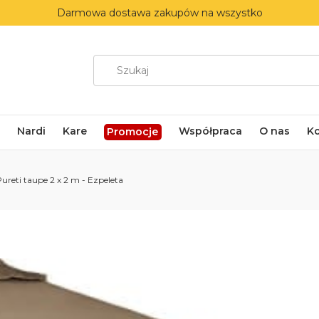
Darmowa dostawa zakupów na wszystko
Nardi
Kare
Współpraca
O nas
K
Promocje
ureti taupe 2 x 2 m - Ezpeleta