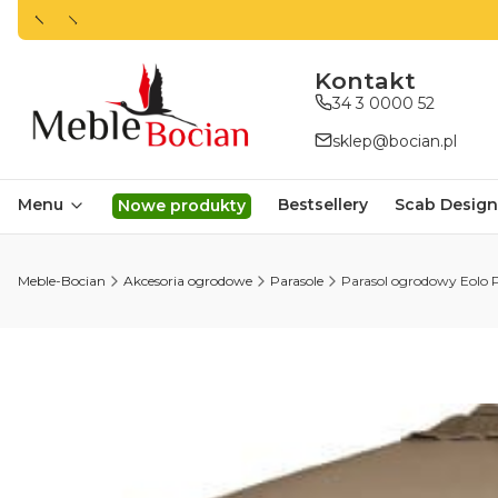
ㅤㅤㅤㅤㅤㅤㅤㅤKontakt
34 3 0000 52
sklep@bocian.pl
Menu
Bestsellery
Scab Design
Nowe produkty
Meble-Bocian
Akcesoria ogrodowe
Parasole
Parasol ogrodowy Eolo P