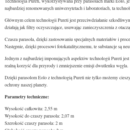
Technologia Pureti, wykorzystywana przy parasolach marki Eolo, j
najbardziej renomowanych uniwersytetach i laboratoriach, ta techno
Głównym celem technologii Pureti jest przeciwdziałanie szkodliwym 
działają jak filtry oczyszczające, usuwając zanieczyszczenia z otacz
Czasza parasola, dzięki zastosowaniu specjalnych materiałów i proce
Następnie, dzięki procesowi fotokatalitycznemu, te substancje są 
Jednym z najbardziej imponujących aspektów technologii Pureti jes
realną korzyść dla przyrody i zmniejszenie emisji dwutlenku węgla.
Dzięki parasolom Eolo z technologią Pureti nie tylko możemy ciesz
ochrony naszej planety.
Parametry techniczne:
Wysokość całkowita: 2,55 m
Wysokość do czaszy parasola: 2,07 m
Szerokość czaszy parasola: 2 m