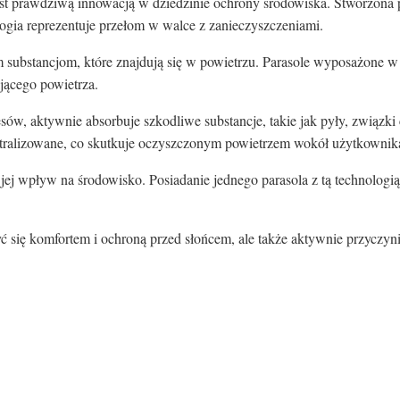
est prawdziwą innowacją w dziedzinie ochrony środowiska. Stworzona 
logia reprezentuje przełom w walce z zanieczyszczeniami.
substancjom, które znajdują się w powietrzu. Parasole wyposażone w t
ającego powietrza.
sów, aktywnie absorbuje szkodliwe substancje, takie jak pyły, związki
neutralizowane, co skutkuje oczyszczonym powietrzem wokół użytkownik
t jej wpływ na środowisko. Posiadanie jednego parasola z tą technolog
yć się komfortem i ochroną przed słońcem, ale także aktywnie przyczy