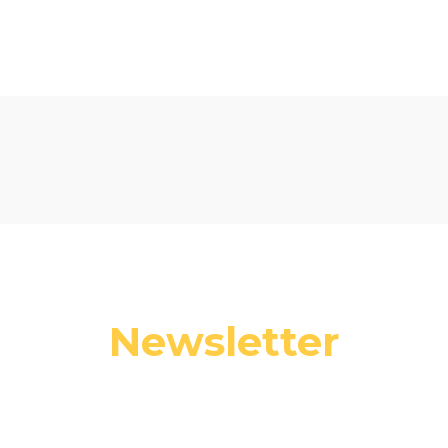
Newsletter
 swój adres e-mail, jeżeli chcesz otrzymywać informacje o nowośc
promocjach.