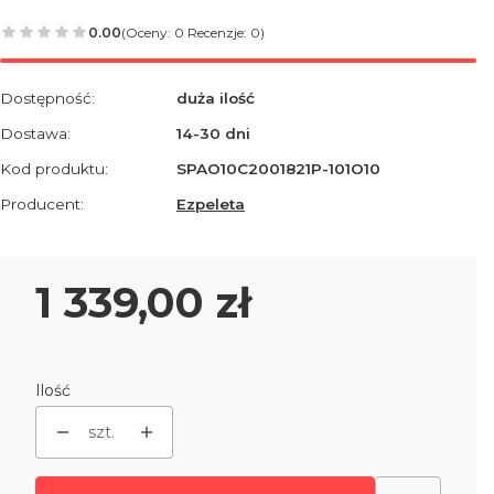
0.00
(Oceny: 0 Recenzje: 0)
Dostępność:
duża ilość
Dostawa:
14-30 dni
Kod produktu:
SPAO10C2001821P-101O10
Producent:
Ezpeleta
Cena
1 339,00 zł
Ilość
szt.