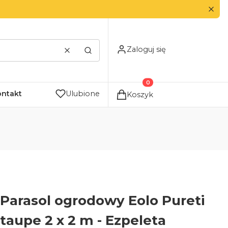
Zaloguj się
Wyczyść
Szukaj
Produkty w koszyku: 0. Zo
ontakt
Ulubione
Koszyk
Parasol ogrodowy Eolo Pureti
taupe 2 x 2 m - Ezpeleta