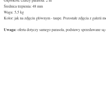
Głębokość czaszy parasola: 2 m
Średnica trzpienia: 48 mm
Waga: 5,5 kg
Kolor: jak na zdjęciu głównym - taupe. Pozostałe zdjęcia z galerii
Uwaga:
oferta dotyczy samego parasola, podstawy sprzedawane są 
Certyfikaty i ostrzeżenie bezpieczeństw
Producent:
Ezpeleta Divison Comercial Slu
Adres:
Rua Das Pontes 4 (VialA)/Local 1, 36350 Nigran
E-mail:
info@ezpeleta.com
Osoba odpowiedzialna na terenie UE: