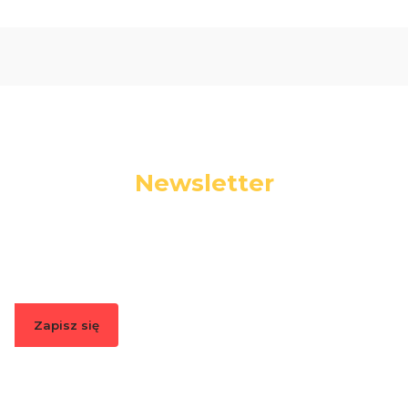
Newsletter
Podaj swój adres e-mail, jeżeli chcesz otrzymywać
informacje o nowościach i promocjach.
Zapisz się
Zapisując się, akceptujesz nasz
Regulamin
(w zakresie dotyczącym
Newslettera). Przetwarzanie danych odbywa się zgodnie z
Polityką
prywatności
.