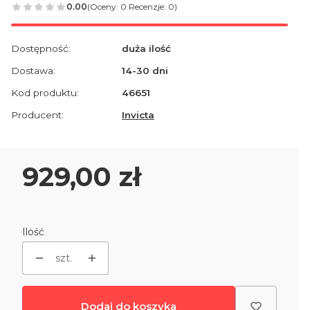
0.00
(Oceny: 0 Recenzje: 0)
Dostępność:
duża ilość
Dostawa:
14-30 dni
Kod produktu:
46651
Producent:
Invicta
Cena
929,00 zł
Ilość
szt.
Dodaj do koszyka