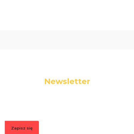
Newsletter
Podaj swój adres e-mail, jeżeli chcesz otrzymywać
informacje o nowościach i promocjach.
Zapisz się