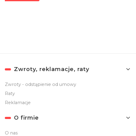
Zapisując się, akceptujesz nasz
Regulamin
(w zakresie dotyczącym
Newslettera). Przetwarzanie danych odbywa się zgodnie z
Polityką
prywatności
.
Linki w stopce
Zwroty, reklamacje, raty
Zwroty - odstąpienie od umowy
Raty
Reklamacje
O firmie
O nas