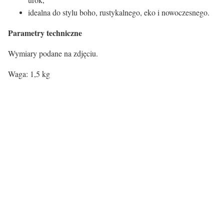
idealna do stylu boho, rustykalnego, eko i nowoczesnego.
Parametry techniczne
Wymiary podane na zdjęciu.
Waga: 1,5 kg
Certyfikaty i ostrzeżenie
bezpieczeństwa
Producent:
Invicta Interior GmbH & Co.KG
Adres:
Kirchenweg 8, D-24568 Nützen, Niemcy
E-mail:
info@invicta-interior.com