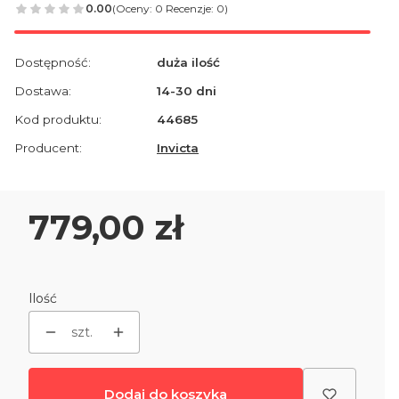
0.00
(Oceny: 0 Recenzje: 0)
Dostępność:
duża ilość
Dostawa:
14-30 dni
Kod produktu:
44685
Producent:
Invicta
Cena
779,00 zł
Ilość
szt.
Dodaj do koszyka