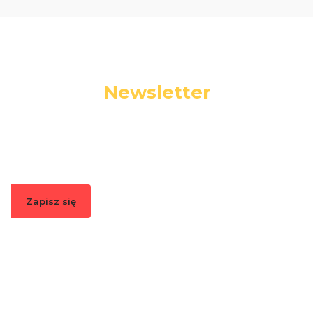
Newsletter
Podaj swój adres e-mail, jeżeli chcesz otrzymywać
informacje o nowościach i promocjach.
Zapisz się
Zapisując się, akceptujesz nasz
Regulamin
(w zakresie dotyczącym
Newslettera). Przetwarzanie danych odbywa się zgodnie z
Polityką
prywatności
.