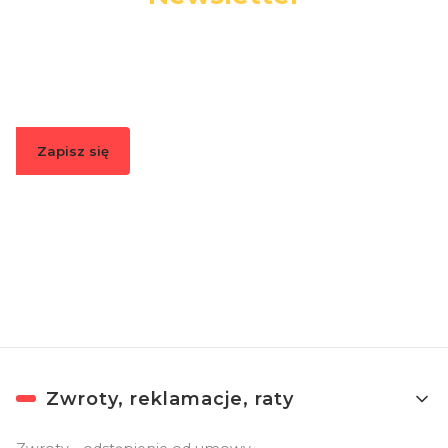
Podaj swój adres e-mail, jeżeli chcesz otrzymywać
informacje o nowościach i promocjach.
Zapisz się
Zapisując się, akceptujesz nasz
Regulamin
(w zakresie dotyczącym
Newslettera). Przetwarzanie danych odbywa się zgodnie z
Polityką
prywatności
.
Linki w stopce
Zwroty, reklamacje, raty