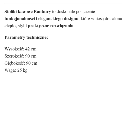
Stoliki kawowe Banbury
to doskonałe połączenie
funkcjonalności i eleganckiego designu
, które wniosą do salonu
ciepło, styl i praktyczne rozwiązania
.
Parametry techniczne:
Wysokość: 42 cm
Szerokość: 90 cm
Głębokość: 90 cm
Waga: 25 kg
Certyfikaty i ostrzeżenie
bezpieczeństwa
Producent:
Actona Group A/S