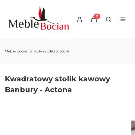
Produkty w koszyku
Otwórz wysz
Meble-Bocian
Stoły i stoliki
Stoliki
Kwadratowy stolik kawowy
Banbury - Actona