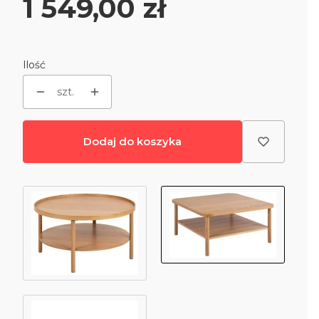
Cena
1 549,00 zł
Ilość
szt.
Dodaj do koszyka