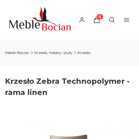
Produkty w koszyku
Otwórz wysz
Meble-Bocian
Krzesła, hokery i pufy
Krzesła
Krzesło Zebra Technopolymer -
rama linen