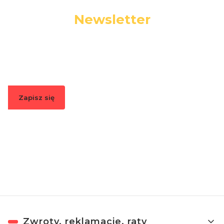
Newsletter
Podaj swój adres e-mail, jeżeli chcesz otrzymywać
informacje o nowościach i promocjach.
Zapisz się
Zapisując się, akceptujesz nasz
Regulamin
(w zakresie dotyczącym
Newslettera). Przetwarzanie danych odbywa się zgodnie z
Polityką
prywatności
.
Linki w stopce
Zwroty, reklamacje, raty