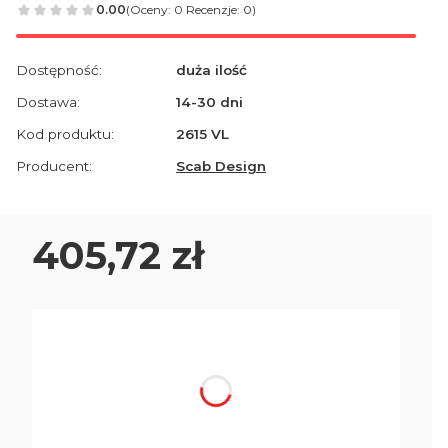
0.00
(Oceny: 0 Recenzje: 0)
Dostępność:
duża ilość
Dostawa:
14-30 dni
Kod produktu:
2615 VL
Producent:
Scab Design
Cena
405,72 zł
Wybierz wariant produktu:
Poszczególne warianty mogą różnić się ceną
*
Kolor