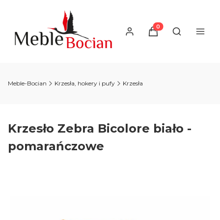
Produkty w koszyku
Otwórz wysz
Meble-Bocian
Krzesła, hokery i pufy
Krzesła
Krzesło Zebra Bicolore biało -
pomarańczowe