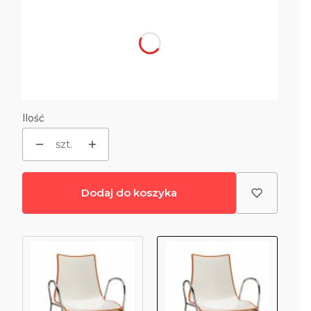
Poszczególne warianty mogą różnić się ceną
*
Kolor
Wybierz
Ilość
szt.
Dodaj do koszyka