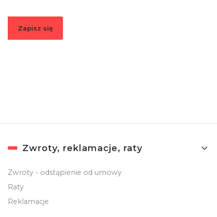
Zapisz się
Zapisując się, akceptujesz nasz
Regulamin
(w zakresie dotyczącym
Newslettera). Przetwarzanie danych odbywa się zgodnie z
Polityką
prywatności
.
Linki w stopce
Zwroty, reklamacje, raty
Zwroty - odstąpienie od umowy
Raty
Reklamacje