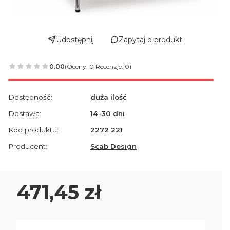
Udostępnij
Zapytaj o produkt
0.00
(Oceny: 0 Recenzje: 0)
Dostępność:
duża ilość
Dostawa:
14-30 dni
Kod produktu:
2272 221
Producent:
Scab Design
Cena
471,45 zł
Wybierz wariant produktu: