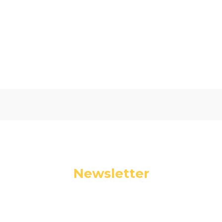
Oceń i opisz
0.00
Liczba ocen: 0
Newsletter
Podaj swój adres e-mail, jeżeli chcesz otrzymywać
informacje o nowościach i promocjach.