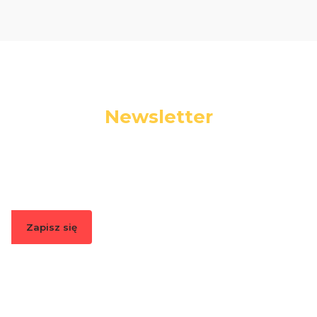
Newsletter
Podaj swój adres e-mail, jeżeli chcesz otrzymywać
informacje o nowościach i promocjach.
Zapisz się
Zapisując się, akceptujesz nasz
Regulamin
(w zakresie dotyczącym
Newslettera). Przetwarzanie danych odbywa się zgodnie z
Polityką
prywatności
.