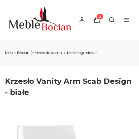
Produkty w koszyku
Otwórz wysz
Meble-Bocian
Meble do domu
Meble ogrodowe
Krzesło Vanity Arm Scab Design
- białe