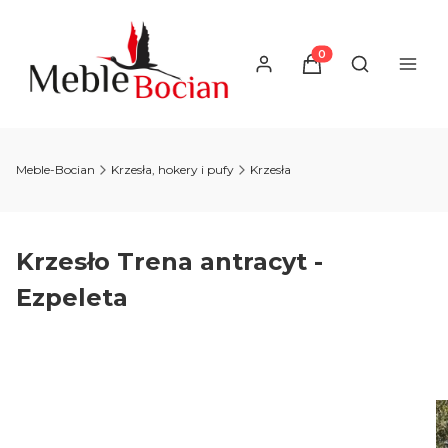
Produkty w koszyku
Otwórz wysz
Meble-Bocian
Krzesła, hokery i pufy
Krzesła
Krzesło Trena antracyt -
Ezpeleta