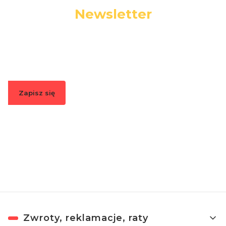
Newsletter
Podaj swój adres e-mail, jeżeli chcesz otrzymywać
informacje o nowościach i promocjach.
Zapisz się
Zapisując się, akceptujesz nasz
Regulamin
(w zakresie dotyczącym
Newslettera). Przetwarzanie danych odbywa się zgodnie z
Polityką
prywatności
.
Linki w stopce
Zwroty, reklamacje, raty